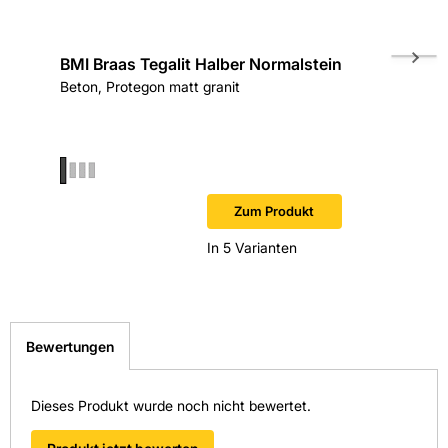
Länge in mm: 420
BMI Braas Tegalit Halber Normalstein
BMI Bra
Material: Dachstein
Beton, Protegon matt granit
links
Abdeckh
Oberflächenoptik: Protegon matt
Protegon
Regeldachneigung: 25 Grad
Sofort v
Hersteller-Art.-Nr.: 6220183
Zum Produkt
In 5 Varianten
EAN: 4015506336573
Bewertungen
Dieses Produkt wurde noch nicht bewertet.