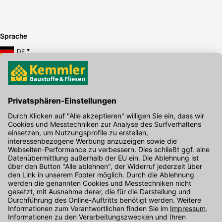
Sprache
DE
Hier gibt's die kostenlose App
Kontakt
Unser Onlineshop Team ist montags bis freitags von 08:00 - 17:00
Uhr unter der Telefonnummer
07071 / 151-151
für Sie erreichbar.
Alternativ können Sie unser
Kontaktformular
nutzen.