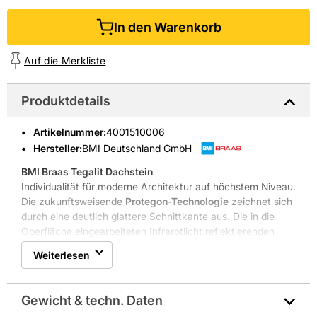
In den Warenkorb
Auf die Merkliste
Produktdetails
Artikelnummer
:
4001510006
Hersteller:
BMI Deutschland GmbH
BMI Braas Tegalit Dachstein
Individualität für moderne Architektur auf höchstem Niveau.
Die zukunftsweisende
Protegon-Technologie
zeichnet sich
durch eine deutlich glattere Schnittkante aus. Die in die
Oberfläche eingearbeiteten Infrarotlicht reflektierenden
Pigmente leisten bis zu 300 % mehr Wärmereflexion. Somit
Weiterlesen
kann die Temperatur auf der Unterseite des Dachsteins um
bis zu 10°C reduziert werden.
Gewicht & techn. Daten
Anwendungs- und Produkteigenschaften