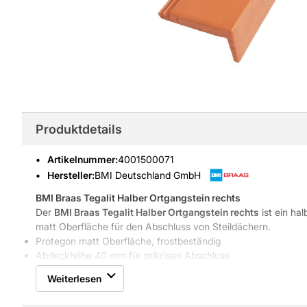
Produktdetails
Artikelnummer
:
4001500071
Hersteller:
BMI Deutschland GmbH
BMI Braas Tegalit Halber Ortgangstein rechts
Der
BMI Braas Tegalit Halber Ortgangstein rechts
ist ein ha
matt Oberfläche für den Abschluss von Steildächern.
Protegon matt Oberfläche, frostbeständig
Abdeckhöhe 40 mm für präzisen Abschluss
Passend für Tegalit m Form Dacheindeckungen
Weiterlesen
Ausrichtung rechts für einfache Montage
Wasserundurchlässig und farbbeständig