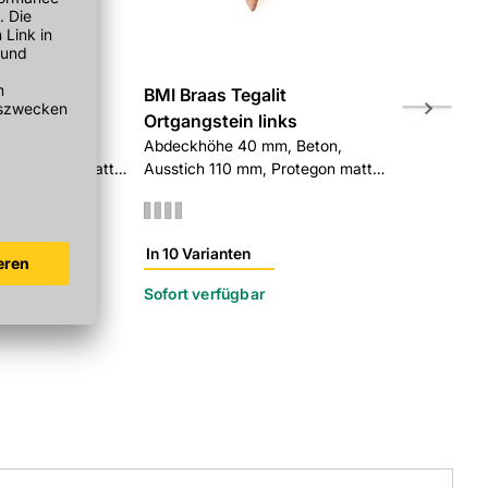
alit
BMI Braas Tegalit
BMI Braas 
 rechts
Ortgangstein links
Ortgangst
 mm, Beton,
Abdeckhöhe 40 mm, Beton,
Abdeckhöhe
m, Protegon matt
Ausstich 110 mm, Protegon matt
(Ortgang), 
granit
granit
In 10 Varianten
In 10 Varian
Sofort verfügbar