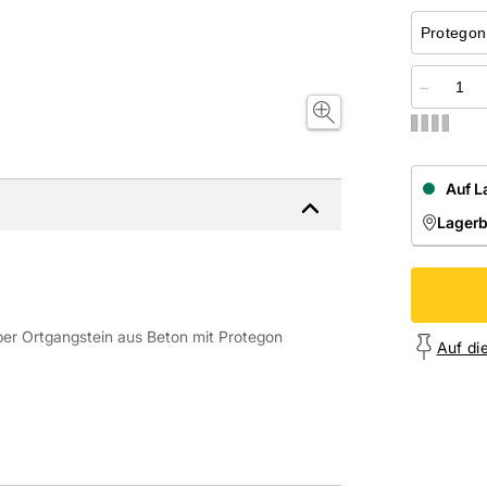
−
Auf L
Lager
NIEDE
Onl
lber Ortgangstein aus Beton mit Protegon
Auf di