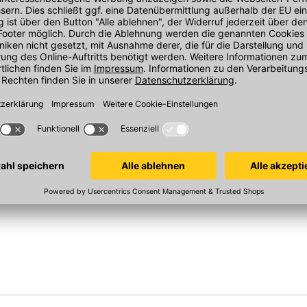
t
BMI Braas Tegalit Halber
BMI Braas Teg
in
Ortgangstein links
Ortgangstein
eton, Protegon
Abdeckhöhe 40 mm, Beton,
Abdeckhöhe 40
Ausstich 110 mm, Protegon matt
Ausstich 110 m
granit
granit
en ermöglichen eine unkomplizierte
n. Handwerksbetriebe profitieren beim
In 10 Varianten
In 10 Varianten
Sofort verfügbar
eständig?
 Außenbereich ausgelegt.
Tegalit Halber Ortgangstein rechts?
10 mm für sichere Verlegung.