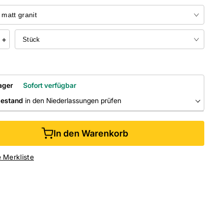
+
ager
Sofort verfügbar
bestand
in den Niederlassungen prüfen
RLASSUNGEN
In den Warenkorb
ine kaufen &
kostenlos
in der Niederlassung abholen
e Merkliste