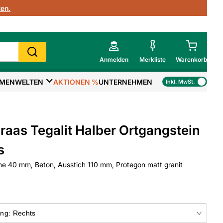
en.
Anmelden
Merkliste
Warenkorb
MENWELTEN
AKTIONEN %
UNTERNEHMEN
Inkl. MwSt.
Mein Warenkorb
Gesamtsumme
€
inkl. MwSt.
raas Tegalit Halber Ortgangstein
Zur Kasse
s
e 40 mm, Beton, Ausstich 110 mm, Protegon matt granit
>
Zum Warenkorb