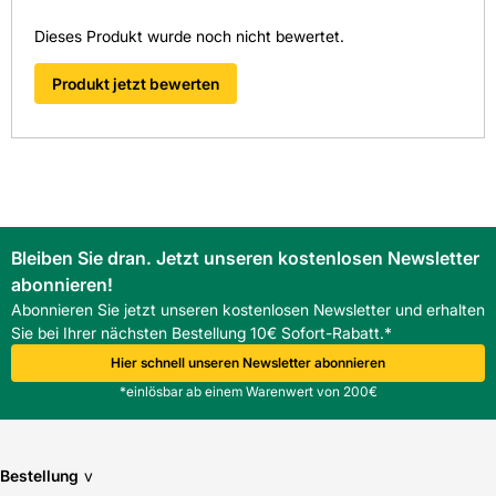
Farbbeständigkeit, wasserundurchlässig
EAN: 4015506316667
Dieses Produkt wurde noch nicht bewertet.
Artikelnr.: 4001200091
Die digitalen Schnittstellen von Kemmler wie OCI und IDS
Produkt jetzt bewerten
ermöglichen eine schnelle Abwicklung des Bestellvorgangs
und sparen Zeit sowie Kosten. Der Einkauf beim
Baustofffachhandel in Südwest-Deutschland wird optimiert
und übersichtlich moderiert.
FAQ
Was zeichnet den BMI Braas Frankfurter Pfanne
Giebelstein rechts aus und für welchen Einsatz ist er
Bleiben Sie dran. Jetzt unseren kostenlosen Newsletter
geeignet?
Der BMI Braas Frankfurter Pfanne Giebelstein rechts ist ein
abonnieren!
Ortgangstein mit Protegon matt Oberfläche, geeignet für
Abonnieren Sie jetzt unseren kostenlosen Newsletter und erhalten
die Deckung von Frankfurter Pfanne auf Wohn- und
Sie bei Ihrer nächsten Bestellung 10€ Sofort-Rabatt.*
Gewerbedächern.
Hier schnell unseren Newsletter abonnieren
*einlösbar ab einem Warenwert von 200€
Bestellung
v