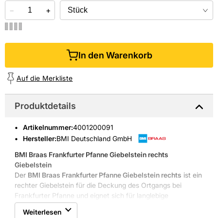
−
+
In den Warenkorb
Auf die Merkliste
Produktdetails
Artikelnummer
:
4001200091
Hersteller:
BMI Deutschland GmbH
BMI Braas Frankfurter Pfanne Giebelstein rechts
Giebelstein
Der
BMI Braas Frankfurter Pfanne Giebelstein rechts
ist ein
rechter Giebelstein für die Deckung des Ortgangs bei
Frankfurter Pfanne und eignet sich für langlebige
Dacheindeckungen.
Weiterlesen
Passgenauer Giebelstein für Frankfurter Pfanne