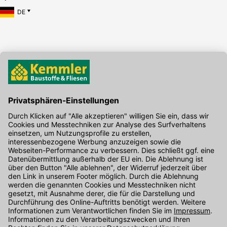
DE
Hier gibt's die kostenlose App
Kontakt
Unser Onlineshop Team ist montags bis freitags von 08:00 - 17:00
Uhr unter der Telefonnummer
07071 / 151-151
für Sie erreichbar.
Alternativ können Sie unser
Kontaktformular
nutzen.
Den Kontakt direkt in unsere Niederlassungen finden Sie
hier
.
Folgen Sie uns auf
: