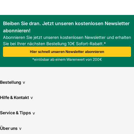
Passt die BMI Braas Firstendscheibe Universal zu Harzer
Pf sm Zub Dachsteinen?
Ja, sie ist kompatibel mit Harzer Pf sm Zub-Eindeckungen,
jedoch nicht für Tegalit-Firststeine geeignet.
Bleiben Sie dran. Jetzt unseren kostenlosen Newsletter
Wie erfolgt die Montage der BMI Braas Firstendscheibe
abonnieren!
Universal?
Abonnieren Sie jetzt unseren kostenlosen Newsletter und erhalten
Die Montage erfolgt fachgerecht; vor Einbau ist die
Sie bei Ihrer nächsten Bestellung 10€ Sofort-Rabatt.*
Passform zu prüfen, um eine dauerhafte Abdichtung und
sauberen Abschluss zu gewährleisten.
Hier schnell unseren Newsletter abonnieren
*einlösbar ab einem Warenwert von 200€
Bestellung
v
Hilfe & Kontakt
v
Service & Tipps
v
Über uns
v