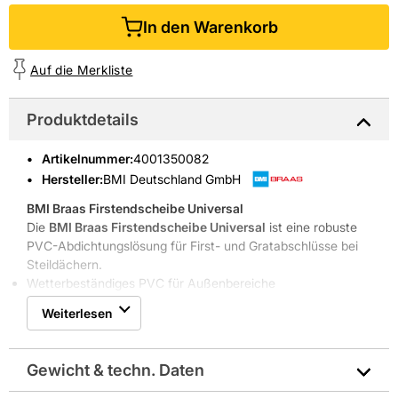
In den Warenkorb
Auf die Merkliste
Produktdetails
Artikelnummer
:
4001350082
Hersteller:
BMI Deutschland GmbH
BMI Braas Firstendscheibe Universal
Die
BMI Braas Firstendscheibe Universal
ist eine robuste
PVC-Abdichtungslösung für First- und Gratabschlüsse bei
Steildächern.
Wetterbeständiges PVC für Außenbereiche
Einfache Montage ohne Spezialwerkzeug
Weiterlesen
Geeignet für First und Grat bei Steildächern
Kompatibel mit Harzer Pf sm Zub
Langlebige Abdichtung mit klarem Nutzen
Gewicht & techn. Daten
Die
BMI Braas Firstendscheibe Universal
bietet eine
witterungsbeständige Abdichtung für den Außenbereich.