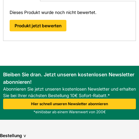
Artikelnummer: 4125010048
Hersteller: BAUDER PAUL GMBH & CO
Dieses Produkt wurde noch nicht bewertet.
Digitale Schnittstellen wie OCI und IDS ermöglichen eine
unkomplizierte Abwicklung des Bestellvorgangs. Das spart
Produkt jetzt bewerten
Zeit und sorgt für einen zukunftsgerichteten Einkauf beim
Baustofffachhandel in Südwest-Deutschland.
FAQ
Wie dick sind die Bauder PIR M Flachdach-Dämmplatten
ohne Falz und welches Format haben sie?
Die Platten sind 40 mm dick und im Format 1200x600 mm
erhältlich, was einfache Zuschnitte ermöglicht.
Für welche Dachaufbauten eignen sich die Bauder PIR M
Bleiben Sie dran. Jetzt unseren kostenlosen Newsletter
Flachdach-Dämmplatten ohne Falz?
abonnieren!
Die Platten eignen sich für Flachdachaufbauten unter
Abonnieren Sie jetzt unseren kostenlosen Newsletter und erhalten
Abdichtungsbahnen im Neubau und bei Sanierungen.
Sie bei Ihrer nächsten Bestellung 10€ Sofort-Rabatt.*
Wie werden die Stöße bei den Bauder PIR M Flachdach-
Hier schnell unseren Newsletter abonnieren
Dämmplatten ohne Falz abgedichtet?
*einlösbar ab einem Warenwert von 200€
Die glatten Stöße werden bündig verlegt und mit
Klebesystemen verbunden oder mechanisch gesichert.
Bestellung
v