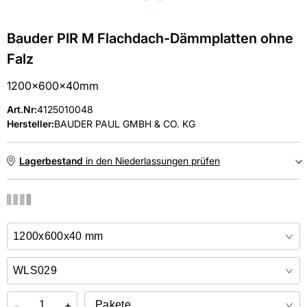
Bauder PIR M Flachdach-Dämmplatten ohne
Falz
1200x600x40mm
Art.Nr
:
4125010048
Hersteller:
BAUDER PAUL GMBH & CO. KG
Lagerbestand
in den Niederlassungen prüfen
NIEDERLASSUNGEN
Online kaufen &
kostenlos
in der Niederlassung abholen
−
+