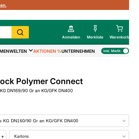
en.
Anmelden
Merkliste
Warenkorb
MENWELTEN
AKTIONEN %
UNTERNEHMEN
Inkl. MwSt.
Mein Warenkorb
Gesamtsumme
€
inkl. MwSt.
ock Polymer Connect
Zur Kasse
 KG DN169/90 Gr an KG/GFK DN400
>
Zum Warenkorb
+