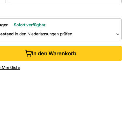
ager
Sofort verfügbar
bestand
in den Niederlassungen prüfen
RLASSUNGEN
In den Warenkorb
ine kaufen &
kostenlos
in der Niederlassung abholen
e Merkliste