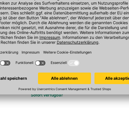
r Connect
Awadukt-PP SN 10
9/90 Gr an
Überschiebmuffe KGU
DN 160mm - L 180mm
In 6 Varianten
Sofort verfügbar