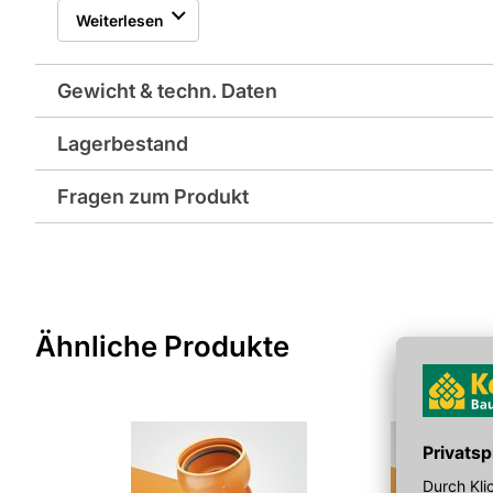
da der vorhandene Hauptkanal weder komplett freigelegt, n
Weiterlesen
Anschlusssattel ist mit einem integrierten Kugelgelenk ausg
Scherlasten und Abwinklungen, können so kompensiert werde
Anschlusses der ATV-DVWK-A 139 werden somit erfüllt. Der
Gewicht & techn. Daten
PVC und PP ist genormt. Deshalb dichtet AWADOCK POLYME
Rohrdeformation. Für den Fall der Fälle dichtet eine zusätzl
Lagerbestand
Gewicht pro Verkaufseinheit: 1,7 kg
Fragen zum Produkt
EAN: 4007360392857
Sie haben Fragen zu diesem Produkt? Nutzen Sie den folgen
weitergeleitet zu werden. Wir werden Ihre Anfrage schnellst
> Fragen zum Produkt
Ähnliche Produkte