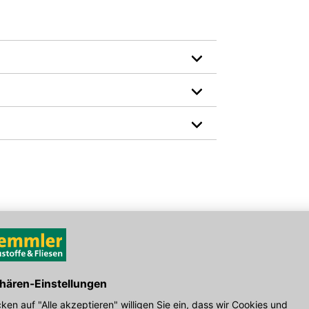
och durchtrennt werden muss. Der
estattet. Setzungsbewegungen, wie
n. Die Anforderungen eines gelenkigen
 Außendurchmesser von Kunststoffrohren aus
R CONNECT von außen - sogar bei leichter
iche "Airbag-Dichtung" mögliche Leckagen ab.
Hersteller-Art.-Nr.: 11715811400
den Link um direkt zum Kontaktformular
möglich bearbeiten.