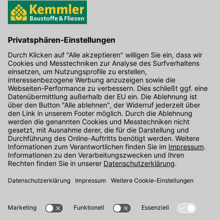
Hier gibt's die kostenlose App
Kontakt
Unser Onlineshop Team ist montags bis freitags von 08:00 - 17:00
Uhr unter der Telefonnummer
07071 / 151-151
für Sie erreichbar.
Alternativ können Sie unser
Kontaktformular
nutzen.
Den Kontakt direkt in unsere Niederlassungen finden Sie
hier
.
Folgen Sie uns auf
: