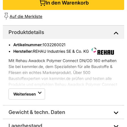
In den Warenkorb
Auf die Merkliste
Produktdetails
Artikelnummer
:
1032260021
Hersteller:
REHAU Industries SE & Co. KG
Mit Rehau Awadock Polymer Connect DN/OD 160 erhalten
Sie bei kemmler.de, dem Spezialisten für alle Baustoffe &
Fliesen ein echtes Markenprodukt. Über 500
Baustoffexperten von kemmler.de prüfen und testen alle
Produkte und empfehlen Rehau Awadock Polymer Connect
DN/OD 160 für den professionellen Einsatz.
Weiterlesen
Gewicht & techn. Daten
Lagerbestand