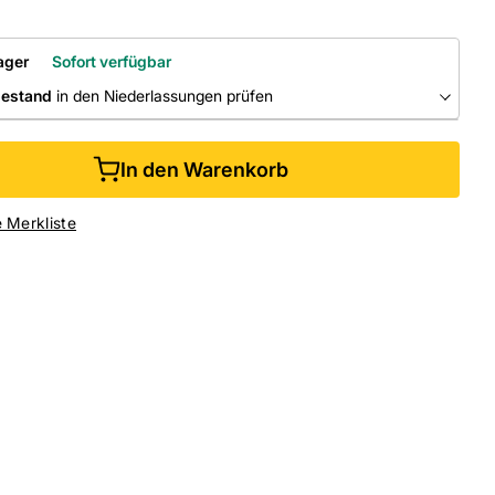
ager
Sofort verfügbar
bestand
in den Niederlassungen prüfen
RLASSUNGEN
In den Warenkorb
ine kaufen &
kostenlos
in der Niederlassung abholen
e Merkliste