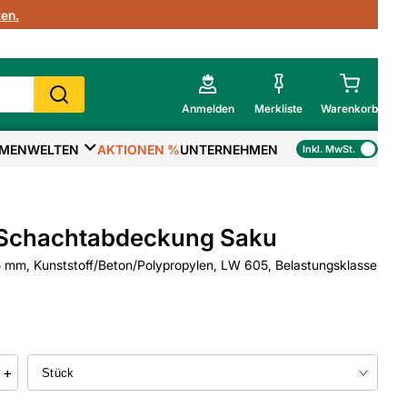
en.
Anmelden
Merkliste
Warenkorb
MENWELTEN
AKTIONEN %
UNTERNEHMEN
Inkl. MwSt.
Mein Warenkorb
Gesamtsumme
€
inkl. MwSt.
Schachtabdeckung Saku
Zur Kasse
mm, Kunststoff/Beton/Polypropylen, LW 605, Belastungsklasse
>
Zum Warenkorb
+