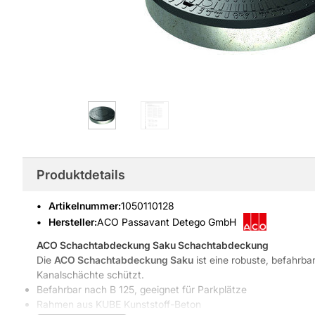
Produktdetails
Artikelnummer
:
1050110128
Hersteller:
ACO Passavant Detego GmbH
ACO Schachtabdeckung Saku
Schachtabdeckung
Die
ACO Schachtabdeckung Saku
ist eine robuste, befahrb
Kanalschächte schützt.
Befahrbar nach B 125, geeignet für Parkplätze
Rahmen aus KUBE Kunststoff-Beton