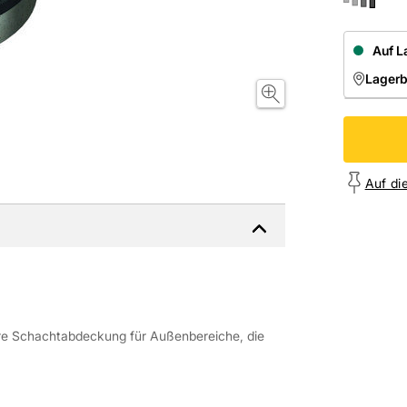
Auf L
Lager
NIEDE
Onl
Auf di
are Schachtabdeckung für Außenbereiche, die