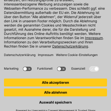
Unser Onlineshop Team ist montags bis freitags von 08:00 - 17:00
Uhr unter der Telefonnummer
07071 / 151-151
für Sie erreichbar.
Alternativ können Sie unser
Kontaktformular
nutzen.
Den Kontakt direkt in unsere Niederlassungen finden Sie
hier
.
Folgen Sie uns auf
:
© 2026 Kemmler Baustoffe GmbH