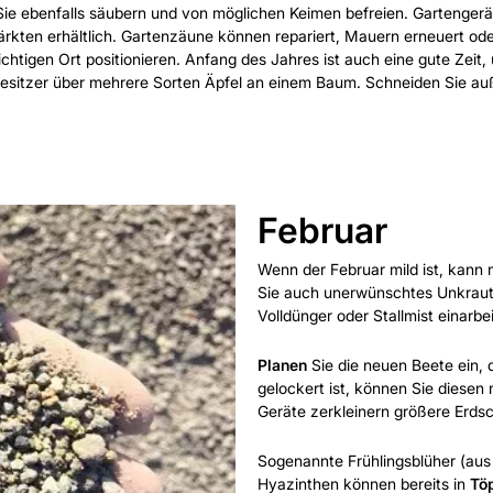
n Sie ebenfalls säubern und von möglichen Keimen befreien. Gartenger
ärkten erhältlich. Gartenzäune können repariert, Mauern erneuert od
ichtigen Ort positionieren. Anfang des Jahres ist auch eine gute Zeit
esitzer über mehrere Sorten Äpfel an einem Baum. Schneiden Sie a
Februar
Wenn der Februar mild ist, kann 
Sie auch unerwünschtes Unkraut
Volldünger oder Stallmist einarbe
Planen
Sie die neuen Beete ein,
gelockert ist, können Sie diesen
Geräte zerkleinern größere Erdsc
Sogenannte Frühlingsblüher (aus 
Hyazinthen können bereits in
Tö