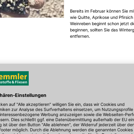
Bereits im Februar können Sie m
wie Quitte, Aprikose und Pfirsic
Weinreben beginnt schon jetzt d
beginnen, sollten Sie das Winte
entfernen.
n, damit Pflanzen und Gemüse
st aufgelockert werden, dann
eßen.
üllen befreien
, denn wenn diese
asen. Auch wenn es zu früh für
ers
von Moos befreit werden.