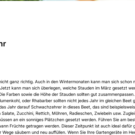
hr
gt nicht ganz richtig. Auch in den Wintermonaten kann man sich scho
 Jetzt kann man sich überlegen, welche Stauden im März gesetzt wer
. Die Farben sowie die Höhe der Stauden sollten gut zusammenpassen.
lumenkohl, oder Rhabarber sollten nicht jedes Jahr im gleichen Beet
das Jahr darauf Schwachzehrer in dieses Beet, das sind beispielsweise
n Salate, Zucchini, Rettich, Möhren, Radieschen, Zwiebeln usw. Zugle
 müssen an ein sonniges Plätzchen gesetzt werden. Führen Sie am bes
 wann Früchte getragen werden. Dieser Zeitpunkt ist auch ideal dafür
Wege säubern und neu auffüllen. Wenn Sie Ihre Gartengeräte im Herbs