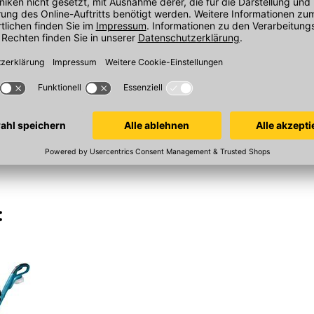
em Rasensamen nachgeholfen
 austreiben, sonst können die
 wird, kann der Gärtner auch die
 Unkraut entfernen. Zudem kann
gearbeitet. Die Düngung ist auch
n, danach muss nur noch
: