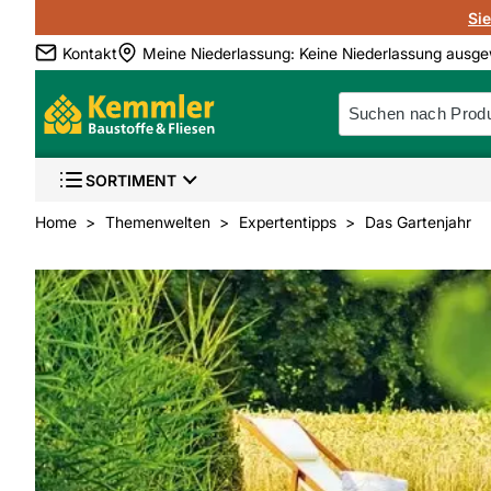
Si
Kontakt
Meine Niederlassung
:
Keine Niederlassung ausge
SORTIMENT
Home
Themenwelten
Expertentipps
Das Gartenjahr