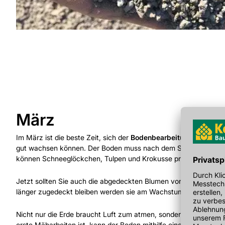
März
Im März ist die beste Zeit, sich der
Bodenbearbeitung
zu widme
gut wachsen können. Der Boden muss nach dem Schnee und Fro
können Schneeglöckchen, Tulpen und Krokusse problemlos spri
Jetzt sollten Sie auch die abgedeckten Blumen von den
Schutzh
länger zugedeckt bleiben werden sie am Wachstum gehindert.
Nicht nur die Erde braucht Luft zum atmen, sondern auch der R
erste Mäharbeiten ist, kann der Boden mithilfe eines
Vertikutier