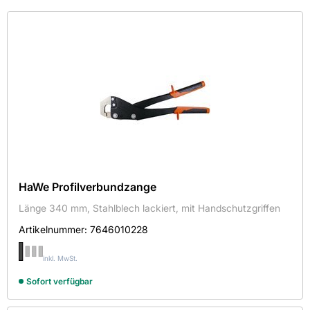
Kategorie
Farbe
Hersteller
Maße
Mehr
Aktive Filter
HaWe Profilverbundzange
Länge 340 mm, Stahlblech lackiert, mit Handschutzgriffen
Artikelnummer:
7646010228
HaWe Hans Werner
inkl. MwSt.
P.F. FREUND & CIE. GMBH
Sofort verfügbar
STANLEY DEWALT ALLEINVERTRIEB