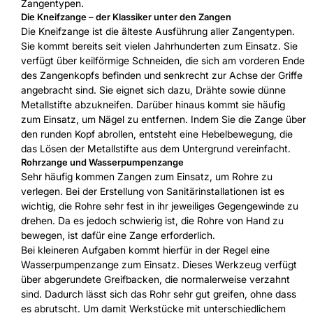
Zangentypen.
Die Kneifzange – der Klassiker unter den Zangen
Die Kneifzange ist die älteste Ausführung aller Zangentypen.
Sie kommt bereits seit vielen Jahrhunderten zum Einsatz. Sie
verfügt über keilförmige Schneiden, die sich am vorderen Ende
des Zangenkopfs befinden und senkrecht zur Achse der Griffe
angebracht sind. Sie eignet sich dazu, Drähte sowie dünne
Metallstifte abzukneifen. Darüber hinaus kommt sie häufig
zum Einsatz, um Nägel zu entfernen. Indem Sie die Zange über
den runden Kopf abrollen, entsteht eine Hebelbewegung, die
das Lösen der Metallstifte aus dem Untergrund vereinfacht.
Rohrzange und Wasserpumpenzange
Sehr häufig kommen Zangen zum Einsatz, um Rohre zu
verlegen. Bei der Erstellung von Sanitärinstallationen ist es
wichtig, die Rohre sehr fest in ihr jeweiliges Gegengewinde zu
drehen. Da es jedoch schwierig ist, die Rohre von Hand zu
bewegen, ist dafür eine Zange erforderlich.
Bei kleineren Aufgaben kommt hierfür in der Regel eine
Wasserpumpenzange zum Einsatz. Dieses Werkzeug verfügt
über abgerundete Greifbacken, die normalerweise verzahnt
sind. Dadurch lässt sich das Rohr sehr gut greifen, ohne dass
es abrutscht. Um damit Werkstücke mit unterschiedlichem