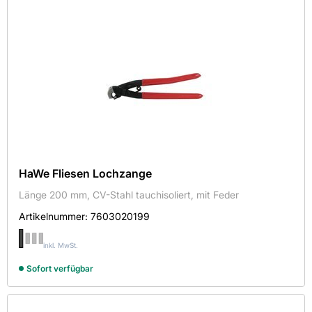
Länge in mm
160
900
Sortieren nach
Verfügbarkeit
HaWe Fliesen Lochzange
Länge 200 mm, CV-Stahl tauchisoliert, mit Feder
Auf Lager
Artikelnummer:
7603020199
Breite in mm
inkl. MwSt.
20
Sofort verfügbar
24
60