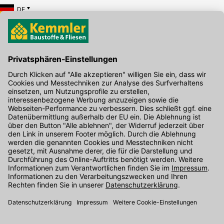
DE
Hier gibt's die kostenlose App
Kontakt
Unser Onlineshop Team ist montags bis freitags von 08:00 - 17:00
Uhr unter der Telefonnummer
07071 / 151-151
für Sie erreichbar.
Alternativ können Sie unser
Kontaktformular
nutzen.
Den Kontakt direkt in unsere Niederlassungen finden Sie
hier
.
Folgen Sie uns auf
: