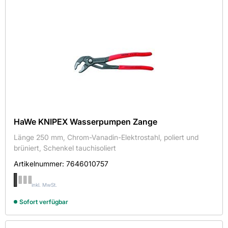
Revolverlochzange
Rohr-Einziehzange
Seegerzange
Seitenschneider
Telefonzange
Verbundzange
Wapu-Zange
HaWe KNIPEX Wasserpumpen Zange
Wasserpumpenzange
Länge 250 mm, Chrom-Vanadin-Elektrostahl, poliert und
Zangenschlüssel
brüniert, Schenkel tauchisoliert
Ziegel-Kneifzange
Artikelnummer:
7646010757
Ziegelkneifzange
inkl. MwSt.
Sofort verfügbar