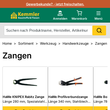
Lagerbestand in Echtzeit
Gewerbekunde? - jetzt freischalten.
Nutzerverwaltung
Neu im Onlineshop?
Anmelden
Warenkorb
Menü
Photovoltaik Konfigurator
Mein Konto
Produkt scannen
Home
Sortiment
Werkzeug
Handwerkzeuge
Zangen
Projektlisten
Meistverkaufte Produkte
Zangen
Kunden kauften auch
Starker Service
Unsere Kemmler-Marke
Technische Daten & Merkblätter
Videos
HaWe KNIPEX Rabitz Zange
HaWe Profilverbundzange
HaWe Bolz
Länge 280 mm, Spezialstahl
Länge 340 mm, Stahlblech
Länge 780
ölgehärtet, schwarz
lackiert, mit
Schneidlei