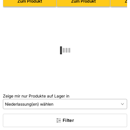
atramentiert
Zum Produkt
Handschutzgriffen
Zum Produkt
mm
Zu
Zeige mir nur Produkte auf Lager in
Niederlassung(en) wählen
×
Filter
Kein Treffer gefunden.