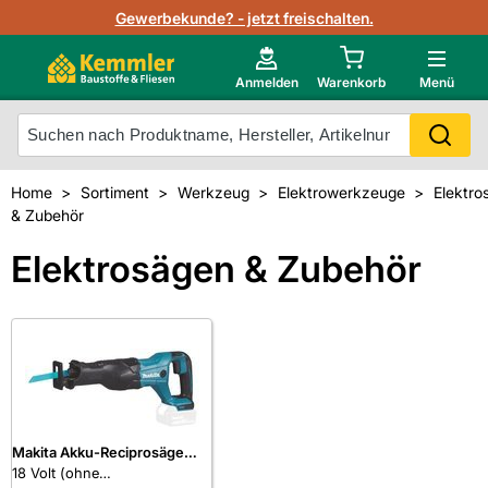
Lagerbestand in Echtzeit
Gewerbekunde? - jetzt freischalten.
Nutzerverwaltung
Neu im Onlineshop?
Anmelden
Warenkorb
Menü
Photovoltaik Konfigurator
Mein Konto
Produkt scannen
Home
Sortiment
Werkzeug
Elektrowerkzeuge
Elektro
Projektlisten
& Zubehör
Meistverkaufte Produkte
Kunden kauften auch
Elektrosägen & Zubehör
Starker Service
Unsere Kemmler-Marke
Technische Daten & Merkblätter
Videos
Makita Akku-Reciprosäge
DJR186ZK
18 Volt (ohne