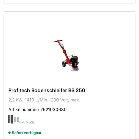
Kein Treffer gefunden.
Kategorie
Farbe
Hersteller
Maße
Mehr
Aktive Filter
Profitech Bodenschleifer BS 250
2,2 kW, 1410 U/Min., 230 Volt, max.
Artikelnummer:
7621030680
FLEX ELEKTROWERKZEUGE GMBH
inkl. MwSt.
Kemmler Baustoffe GmbH
Sofort verfügbar