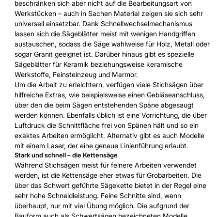
beschränken sich aber nicht auf die Bearbeitungsart von
Werkstücken – auch in Sachen Material zeigen sie sich sehr
universell einsetzbar. Dank Schnellwechselmechanismus
lassen sich die Sägeblätter meist mit wenigen Handgriffen
austauschen, sodass die Säge wahlweise für Holz, Metall oder
sogar Granit geeignet ist. Darüber hinaus gibt es spezielle
Sägeblätter für Keramik beziehungsweise keramische
Werkstoffe, Feinsteinzeug und Marmor.
Um die Arbeit zu erleichtern, verfügen viele Stichsägen über
hilfreiche Extras, wie beispielsweise einen Gebläseanschluss,
über den die beim Sägen entstehenden Späne abgesaugt
werden können. Ebenfalls üblich ist eine Vorrichtung, die über
Luftdruck die Schnittfläche frei von Spänen hält und so ein
exaktes Arbeiten ermöglicht. Alternativ gibt es auch Modelle
mit einem Laser, der eine genaue Linienführung erlaubt.
Stark und schnell – die Kettensäge
Während Stichsägen meist für feinere Arbeiten verwendet
werden, ist die Kettensäge eher etwas für Grobarbeiten. Die
über das Schwert geführte Sägekette bietet in der Regel eine
sehr hohe Schneidleistung. Feine Schnitte sind, wenn
überhaupt, nur mit viel Übung möglich. Die aufgrund der
Bauform auch als Schwertsägen bezeichneten Modelle