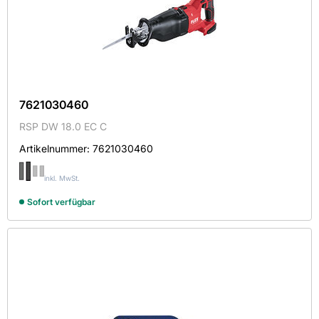
7621030460
RSP DW 18.0 EC C
Artikelnummer:
7621030460
inkl. MwSt.
Sofort verfügbar