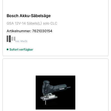
Bosch Akku-Säbelsäge
GSA 12V-14 Säbels(L) solo CLC
Artikelnummer:
7621030154
inkl. MwSt.
Sofort verfügbar