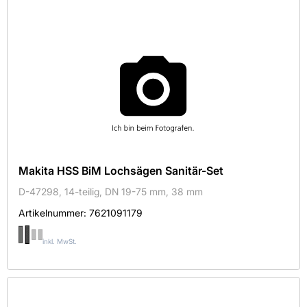
390
443
450
Breite in mm
215
250
280
Makita HSS BiM Lochsägen Sanitär-Set
360
D-47298, 14-teilig, DN 19-75 mm, 38 mm
Artikelnummer:
7621091179
Höhe in mm
inkl. MwSt.
235
260
320