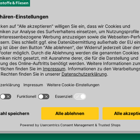
In 5 Varianten
Artikelnummer:
7608050036
inkl. MwSt.
Sofort verfügbar
Dörken Delta-Dachplane
6x10m
Artikelnummer:
4030110001
inkl. MwSt.
Sofort verfügbar