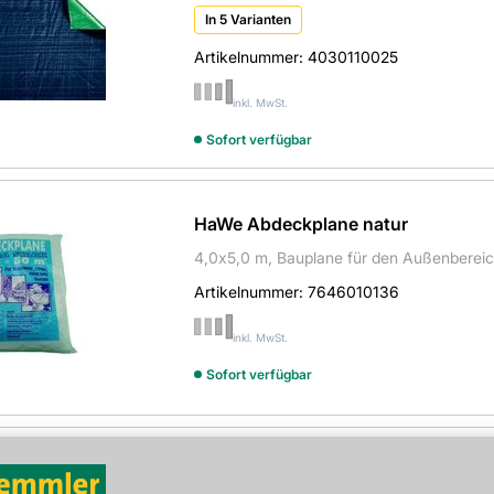
In 5 Varianten
Artikelnummer:
4030110025
inkl. MwSt.
Sofort verfügbar
HaWe Abdeckplane natur
4,0x5,0 m, Bauplane für den Außenbereic
Artikelnummer:
7646010136
inkl. MwSt.
Sofort verfügbar
Abdeckplane randverstärkt
4000x5000 mm, 120g/qm