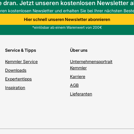
e dran. Jetzt unseren kostenlosen Newsletter 
eren kostenlosen Newsletter und erhalten Sie bei Ihrer nächsten Beste
Hier schnell unseren Newsletter abonnieren
*einlösbar ab einem Warenwert von 200€
Service & Tipps
Über uns
Kemmler Service
Unternehmensportrait
Kemmler
Downloads
Karriere
Expertentipps
AGB
Inspiration
Lieferanten