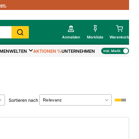
en.
Anmelden
Merkliste
Warenkorb
MENWELTEN
AKTIONEN %
UNTERNEHMEN
Inkl. MwSt.
Mein Warenkorb
Gesamtsumme
€
inkl. MwSt.
Zur Kasse
Sortieren nach
>
Zum Warenkorb
×