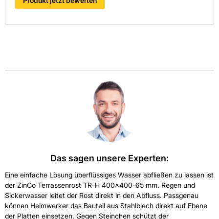
Produkt jetzt bewerten
geeignet?
Ja, er ist speziell für Gründach- und
Dachbegrünungsanwendungen ausgelegt und kompatibel
mit Drainschichten und Geotextilien.
Wie lässt sich der Terrassenrost in der Höhe anpassen?
Der Verstellbereich von 6595 mm ermöglicht eine präzise
Anpassung an bestehende Aufbauten.
Welche Wartung wird empfohlen?
Regelmäßige Kontrolle des Kiesfangrahmens und
Entfernung von Ablagerungen sichern eine funktionierende
Entwässerung.
Das sagen unsere Experten:
Eine einfache Lösung überflüssiges Wasser abfließen zu lassen ist
der ZinCo Terrassenrost TR-H 400x400-65 mm. Regen und
Sickerwasser leitet der Rost direkt in den Abfluss. Passgenau
können Heimwerker das Bauteil aus Stahlblech direkt auf Ebene
der Platten einsetzen. Gegen Steinchen schützt der