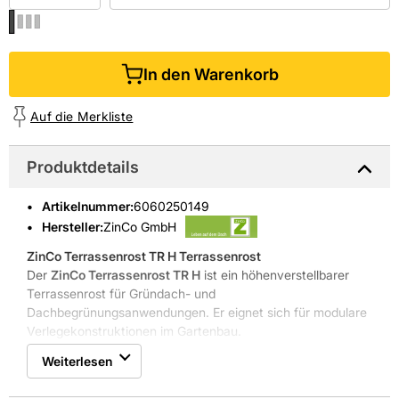
In den Warenkorb
Auf die Merkliste
Produktdetails
Artikelnummer
:
6060250149
Hersteller:
ZinCo GmbH
ZinCo Terrassenrost TR H
Terrassenrost
Der
ZinCo Terrassenrost TR H
ist ein höhenverstellbarer
Terrassenrost für Gründach- und
Dachbegrünungsanwendungen. Er eignet sich für modulare
Verlegekonstruktionen im Gartenbau.
Höhenverstellbar 6595 mm
Weiterlesen
Verzinkte Stahlkonstruktion für lange Lebensdauer
Integrierter Kiesfangrahmen für einfache Wartung