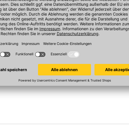
t-Set
WEDI Tools Dichtband
WEDI Tools D
wedi Tools
vlieskaschiert
vlieskaschier
ken
Rolle=50 m 12 cm breit 09-51-
Rolle=10 m 12 c
10/352
10/311
In 2 Varianten
Sofort verfügba