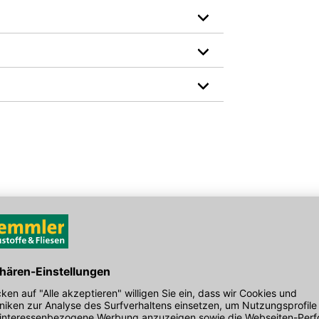
Hersteller-Art.-Nr.: 095110305
den Link um direkt zum Kontaktformular
möglich bearbeiten.