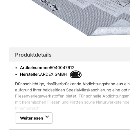
Produktdetails
Artikelnummer
:
5040047612
Hersteller:
ARDEX GMBH
Dünnschichtige, rissüberbrückende Abdichtungsbahn aus einer
aufgrund ihrer beidseitigen Spezialvlieskaschierung eine opt
Fliesenverlegewerkstoffen bietet. Für schnelle Abdichtung
mit keramischen Fliesen und Platten sowie Naturwerksteinb
Innenbereich.
Eigenschaften:
Weiterlesen
* Länge: 5 m
* Breite: 100 cm