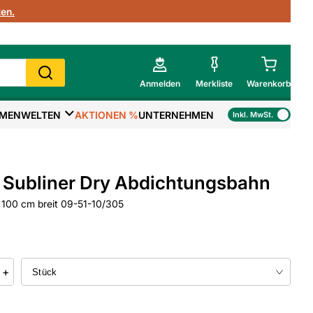
en.
Anmelden
Merkliste
Warenkorb
MENWELTEN
AKTIONEN %
UNTERNEHMEN
Inkl. MwSt.
Mein Warenkorb
Gesamtsumme
€
inkl. MwSt.
Subliner Dry Abdichtungsbahn
Zur Kasse
 100 cm breit 09-51-10/305
>
Zum Warenkorb
+