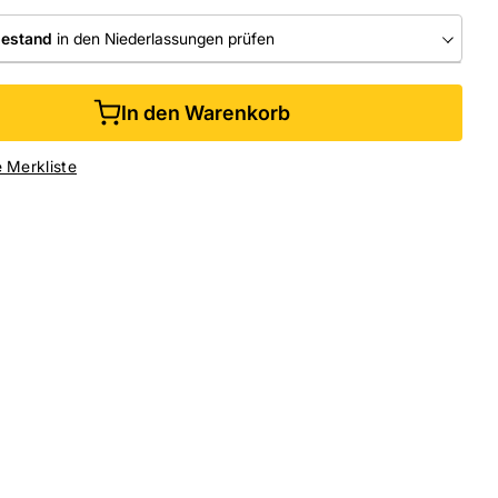
bestand
in den Niederlassungen prüfen
RLASSUNGEN
In den Warenkorb
ine kaufen &
kostenlos
in der Niederlassung abholen
e Merkliste