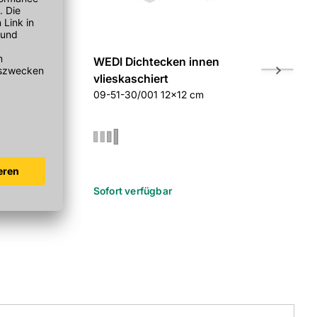
ichtband
WEDI Dichtecken innen
WEDI Dich
t
vlieskaschiert
vlieskasch
m breit 09-51-
09-51-30/001 12x12 cm
09-51-35/00
r
Sofort verfügbar
Sofort verf