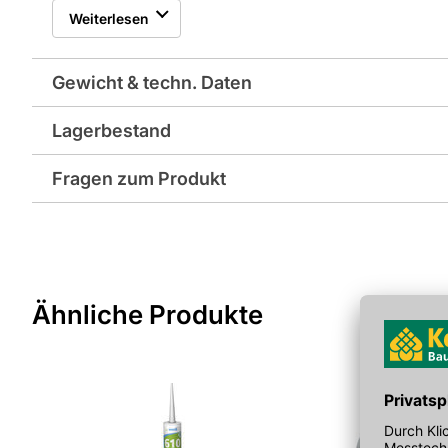
* Material: verzinktes Stahl
Weiterlesen
Gewicht & techn. Daten
Lagerbestand
Gewicht pro Verkaufseinheit: 0,0 kg
Fragen zum Produkt
EAN: 4024125480109
Sie haben Fragen zu diesem Produkt? Nutzen Sie den folgen
weitergeleitet zu werden. Wir werden Ihre Anfrage schnellst
> Fragen zum Produkt
Ähnliche Produkte