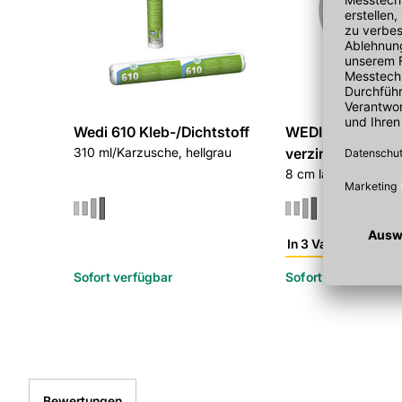
Wedi 610 Kleb-/Dichtstoff
WEDI Tools Meta
310 ml/Karzusche, hellgrau
verzinkt
8 cm lang MD8 09-
In 3 Varianten
Sofort verfügbar
Sofort verfügbar
Bewertungen