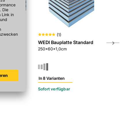
(
1
)
te Standard
WEDI Bauplatte Standard
WEDI Baup
250x60x1,0cm
250x60x2,
In 8 Varianten
In 8 Variant
r
Sofort verfügbar
Sofort verf