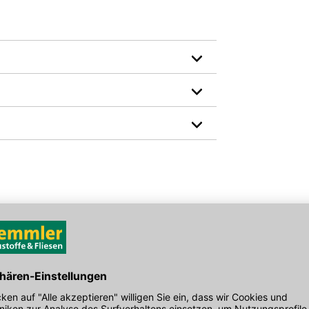
Hersteller-Art.-Nr.: 094860106
den Link um direkt zum Kontaktformular
möglich bearbeiten.