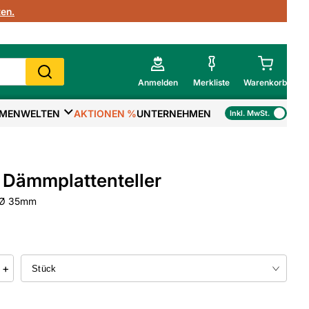
en.
Anmelden
Merkliste
Warenkorb
MENWELTEN
AKTIONEN %
UNTERNEHMEN
Inkl. MwSt.
Mein Warenkorb
Gesamtsumme
€
inkl. MwSt.
Dämmplattenteller
Zur Kasse
- Ø 35mm
>
Zum Warenkorb
+