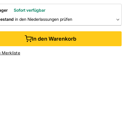
ager
Sofort verfügbar
bestand
in den Niederlassungen prüfen
RLASSUNGEN
In den Warenkorb
ine kaufen &
kostenlos
in der Niederlassung abholen
e Merkliste