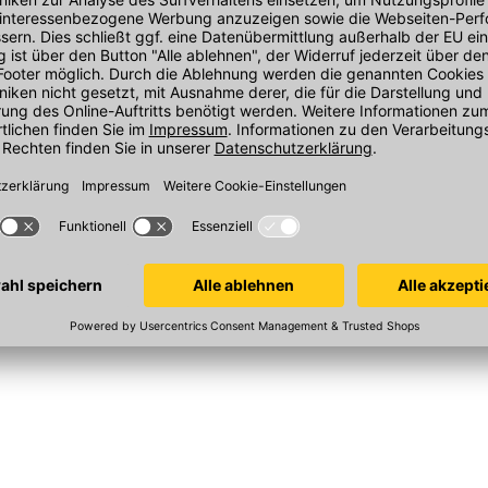
lldübel
Armierband
WEDI Bauplat
weiß - 25 m x 125 mm
125x60x0,6cm
49-20/108
In 8 Varianten
Sofort verfügba