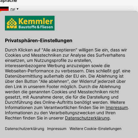
Sprache
DE
Hier gibt's die kostenlose App
Kontakt
Unser Onlineshop Team ist montags bis freitags von 08:00 - 17:00
Uhr unter der Telefonnummer
07071 / 151-151
für Sie erreichbar.
Alternativ können Sie unser
Kontaktformular
nutzen.
Den Kontakt direkt in unsere Niederlassungen finden Sie
hier
.
Folgen Sie uns auf
: