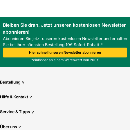
Der Rollladen nutzt energieautarke Solartechnologie und
benötigt keinen externen Stromanschluss.
Passt der Velux Solar Rollladen SST auf mein Fenster mit
1140 x 1600 mm Blendrahmen?
Bleiben Sie dran. Jetzt unseren kostenlosen Newsletter
Ja, er ist auf dieses Maß ausgelegt und kompatibel mit
abonnieren!
entsprechenden Fenstern.
Abonnieren Sie jetzt unseren kostenlosen Newsletter und erhalten
Welche Vorteile bietet die Aluminiumausführung?
Sie bei Ihrer nächsten Bestellung 10€ Sofort-Rabatt.*
Die Aluminiumkonstruktion bietet geringes Gewicht, hohe
Stabilität und einfache Verarbeitung, was die Montage
Hier schnell unseren Newsletter abonnieren
erleichtert.
*einlösbar ab einem Warenwert von 200€
Gibt es Besonderheiten bei der Pflege?
Regelmäßige Sichtprüfung und Reinigung der Lamellen
werden empfohlen. Die lackierte Oberfläche ist
witterungsbeständig und pflegeleicht.
Bestellung
v
Hilfe & Kontakt
v
Service & Tipps
v
Über uns
v