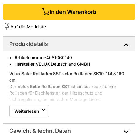
In den Warenkorb
Auf die Merkliste
Produktdetails
Artikelnummer
:
4081060140
Hersteller:
VELUX Deutschland GMBH
Velux Solar Rollladen SST
solar Rollladen SK10  114 x 160
cm
Der
Velux Solar Rollladen SST
ist ein solarbetriebener
Rollladen für Dachfenster, der Hitzeschutz und
Lichtregulierung bei einfacher Montage bietet.
VELUX Deutschland GMBH, gegründet 1941, ist seit
Weiterlesen
Jahrzehnten auf Dachfenster, Oberlichter und
Sonnenschutz spezialisiert, was fundierte Produktkenntnis
garantiert.
Gewicht & techn. Daten
Energieautarke Solartechnologie