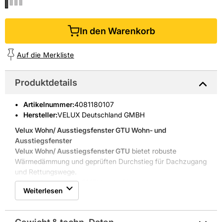
In den Warenkorb
Auf die Merkliste
Produktdetails
Artikelnummer
:
4081180107
Hersteller:
VELUX Deutschland GMBH
Velux Wohn/ Ausstiegsfenster GTU
Wohn- und
Ausstiegsfenster
Velux Wohn/ Ausstiegsfenster GTU
bietet robuste
Wärmedämmung und geprüften Durchstieg für Dachzugang
und Rettungswege.
VELUX Deutschland GMBH steht für
Weiterlesen
Dachfensterkompetenz; die Serie verbindet Funktion mit
bewährter Markenqualität.
Wärmedämmung Uw 1,3 Ug 1,0