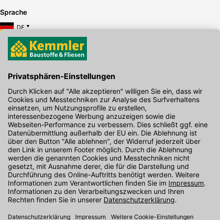
Sprache
DE
Hier gibt's die kostenlose App
Kontakt
Unser Onlineshop Team ist montags bis freitags von 08:00 - 17:00
Uhr unter der Telefonnummer
07071 / 151-151
für Sie erreichbar.
Alternativ können Sie unser
Kontaktformular
nutzen.
Den Kontakt direkt in unsere Niederlassungen finden Sie
hier
.