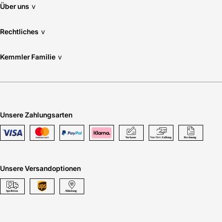
Über uns
v
Wärmedämmwert Uw W/(m²K) nach DIN EN ISO
12567-2: Uw 1,3
Rechtliches
v
Zugelassener Dachneigungsbereich: 15-55 Grad -
je nach Wahl der Eindeckrahmen/ Ab 55-65 Grad
Kemmler Familie
v
mit Sonderfedern lieferbar
Hersteller-Art.-Nr.: GTUSK100070
EAN: 5702328411388
Unsere Zahlungsarten
Unsere Versandoptionen