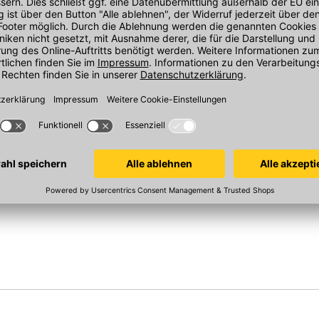
Material: Kieferholz
ahmen EDZ
Schalldämmwert Rw(C,Ctr): 35(-1,-3) dB
 Aluminium,
Dämm-und
Schallschutz nach DIN 4109: Rw 35/2
Solarwärmegewinn nach DIN 410: g 0,46
Wärmedämmwert Uw W/(m²K) nach DIN EN
ISO 12567-2: Uw 1,3
eichtern die Bestellabwicklung und senken
nkauf beim zuverlässigsten
Hersteller-Art.-Nr.: GGLMK083070