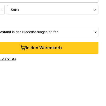
+
bestand
in den Niederlassungen prüfen
RLASSUNGEN
In den Warenkorb
ine kaufen &
kostenlos
in der Niederlassung abholen
e Merkliste