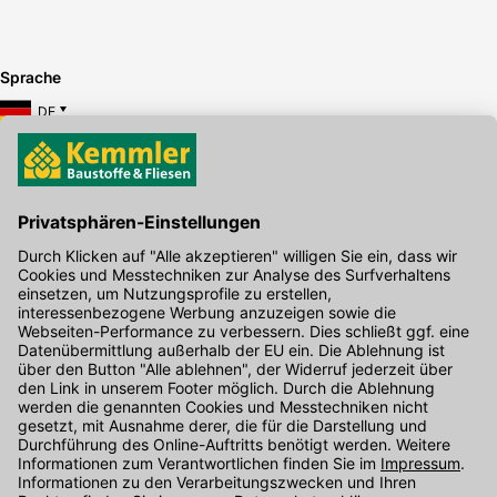
Sprache
DE
Hier gibt's die kostenlose App
Kontakt
Unser Onlineshop Team ist montags bis freitags von 08:00 - 17:00
Uhr unter der Telefonnummer
07071 / 151-151
für Sie erreichbar.
Alternativ können Sie unser
Kontaktformular
nutzen.