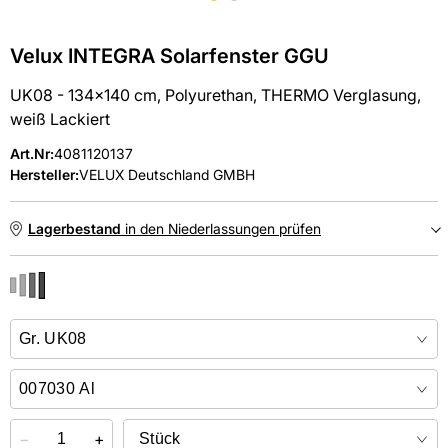
Velux INTEGRA Solarfenster GGU
UK08 - 134x140 cm, Polyurethan, THERMO Verglasung,
weiß Lackiert
Art.Nr
:
4081120137
Hersteller:
VELUX Deutschland GMBH
Lagerbestand
in den Niederlassungen prüfen
NIEDERLASSUNGEN
Online kaufen &
kostenlos
in der Niederlassung abholen
−
+