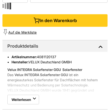
In den Warenkorb
Auf die Merkliste
Produktdetails
Artikelnummer
:
4081120137
Hersteller:
VELUX Deutschland GMBH
Velux INTEGRA Solarfenster GGU
 Solarfenster
Das
Velux INTEGRA Solarfenster GGU
ist ein
energieautarkes Solarfenster für Dachflächen mit hohem
Wärmeschutz und Bedienung per Solartechnologie.
VELUX Deutschland GMBH wurde 1941 gegründet und
bietet Dachfenster, Oberlichter und Sonnenschutzlösungen
Weiterlesen
an.
Energieautarke Solartechnologie