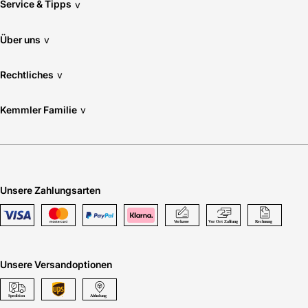
Service & Tipps
v
12567-2: Uw 1,3
Wärmeleitfähigkeit in W/(mK): 0,04
Über uns
v
Zugelassener Dachneigungsbereich: 15-90 Grad -
Rechtliches
v
je nach Wahl der Eindeckrahmen
Kemmler Familie
v
Hersteller-Art.-Nr.: GGUUK08007030
EAN: 5702327204141
Unsere Zahlungsarten
Unsere Versandoptionen