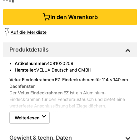
In den Warenkorb
Auf die Merkliste
Produktdetails
Artikelnummer
:
4081020209
Hersteller:
VELUX Deutschland GMBH
Velux Eindeckrahmen EZ
 Eindeckrahmen für 114 x 140 cm
Dachfenster
Der
Velux Eindeckrahmen EZ
ist ein Aluminium-
Eindeckrahmen für den Fensteraustausch und bietet eine
wetterfeste Anschlusslösung bei Ziegeldächern.
VELUX Deutschland GMBH wurde 1941 gegründet und
Weiterlesen
bietet bewährte Lösungen für Dachfenster und
Sonnenschutz.
Außenmaß: 1140 x 1400 mm
Gewicht & techn. Daten
Robustes Aluminium