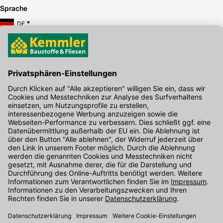
Sprache
DE
Hier gibt's die kostenlose App
Kontakt
Unser Onlineshop Team ist montags bis freitags von 08:00 - 17:00
Uhr unter der Telefonnummer
07071 / 151-151
für Sie erreichbar.
Alternativ können Sie unser
Kontaktformular
nutzen.
Den Kontakt direkt in unsere Niederlassungen finden Sie
hier
.
Folgen Sie uns auf
: