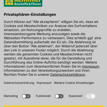
Hier gibt's die kostenlose App
Kontakt
Unser Onlineshop Team ist montags bis freitags von 08:00 - 17:00
Uhr unter der Telefonnummer
07071 / 151-151
für Sie erreichbar.
Alternativ können Sie unser
Kontaktformular
nutzen.
Den Kontakt direkt in unsere Niederlassungen finden Sie
hier
.
Folgen Sie uns auf
: