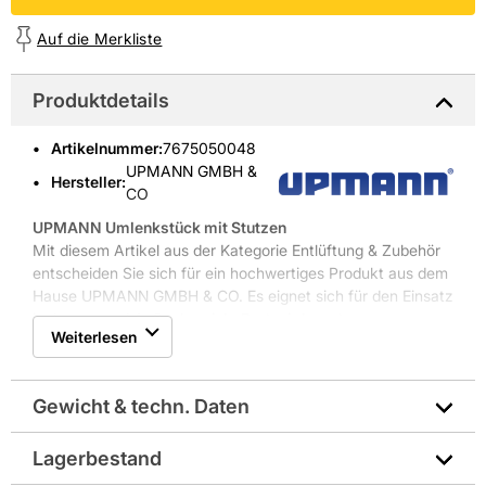
Auf die Merkliste
Produktdetails
Artikelnummer
:
7675050048
UPMANN GMBH &
Hersteller:
CO
UPMANN Umlenkstück mit Stutzen
Mit diesem Artikel aus der Kategorie Entlüftung & Zubehör
entscheiden Sie sich für ein hochwertiges Produkt aus dem
Hause UPMANN GMBH & CO. Es eignet sich für den Einsatz
im Innen- und Außenbereich. Dort wird es etwa an
Weiterlesen
Fassaden verwendet. Die Maße des Produkts betragen 24
cm x 15 cm x 13,6 cm. Der Artikel ist in der Farbe Weiß
gehalten.
Gewicht & techn. Daten
Lagerbestand
Breite in mm: 150