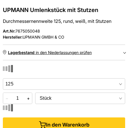
UPMANN Umlenkstück mit Stutzen
Durchmessernennweite 125, rund, weiß, mit Stutzen
Art.Nr
:
7675050048
Hersteller:
UPMANN GMBH & CO
Lagerbestand
in den Niederlassungen prüfen
NIEDERLASSUNGEN
Online kaufen &
kostenlos
in der Niederlassung abholen
−
+
In den Warenkorb