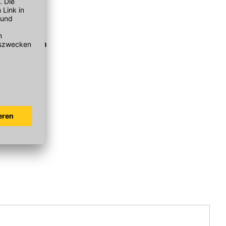
drohrbogen
m 125