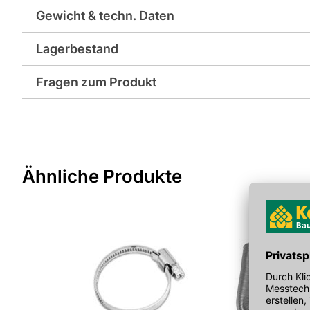
Gewicht & techn. Daten
Lagerbestand
Breite in mm: 93
Fragen zum Produkt
Farbe: weiß
Sie haben Fragen zu diesem Produkt? Nutzen Sie den folgen
Gewicht pro Verkaufseinheit: 0,1 kg
weitergeleitet zu werden. Wir werden Ihre Anfrage schnellst
> Fragen zum Produkt
Länge in mm: 154
Ähnliche Produkte
EAN: 4005046665615