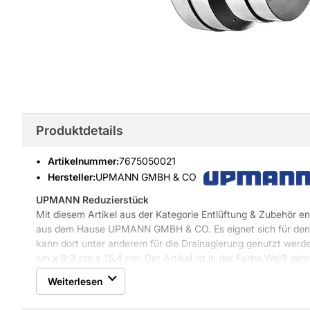
Produktdetails
Artikelnummer
:
7675050021
Hersteller:
UPMANN GMBH & CO
UPMANN Reduzierstück
Mit diesem Artikel aus der Kategorie Entlüftung & Zubehör en
aus dem Hause UPMANN GMBH & CO. Es eignet sich für den 
kann dort unter anderem für die Drainagierung genutzt wer
cm x 9,3 cm x 15,4 cm. Der Artikel ist in der Farbe Weiß geha
Weiterlesen