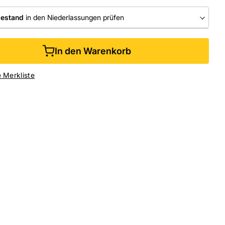
bestand
in den Niederlassungen prüfen
RLASSUNGEN
In den Warenkorb
ine kaufen &
kostenlos
in der Niederlassung abholen
e Merkliste