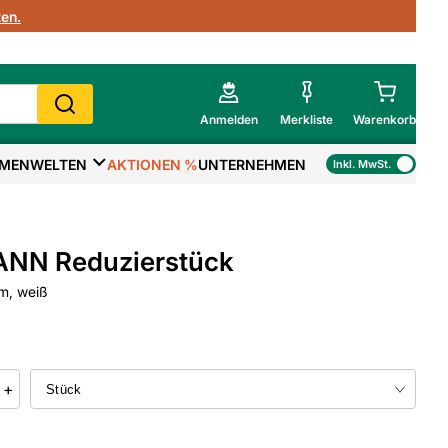
en.
Anmelden
Merkliste
Warenkorb
MENWELTEN
AKTIONEN %
UNTERNEHMEN
Inkl. MwSt.
Mein Warenkorb
Gesamtsumme
€
inkl. MwSt.
NN Reduzierstück
Zur Kasse
m, weiß
>
Zum Warenkorb
+