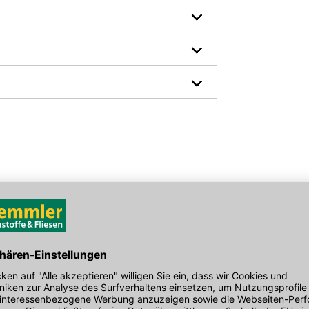
Farbbezeichnung lt. Hersteller: Weiß
Format: 9 x 15 cm
den Link um direkt zum Kontaktformular
Höhe in mm: 154
möglich bearbeiten.
Hersteller-Art.-Nr.: 66561