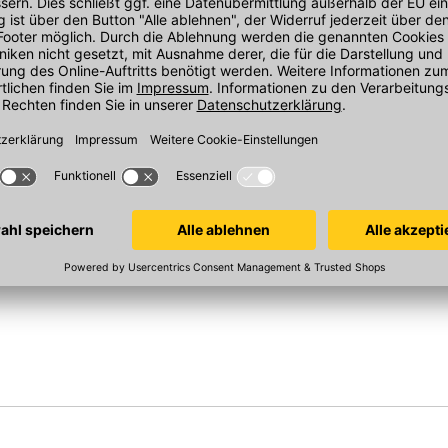
xrohr
UPMANN Reduzierstück
UPMANN Run
esser 125
100/125 mm, weiß
45 Grad, Syste
In 2 Varianten