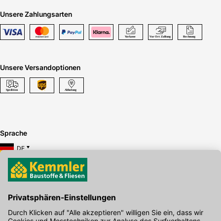
empfiehlt sich für Terrassen, Gehwege und Einfahrten ohne
Unsere Zahlungsarten
schwere LKW-Belastung.
Wie wird die Universal Haftbrücke vwd 495 von GFTK
verarbeitet?
Die
Universal Haftbrücke vwd 495
wird mit Wasser
angerührt, gleichmäßig auf den sauberen Untergrund
Unsere Versandoptionen
aufgebracht und anschließend der Belag verlegt. Frostfreie
Bedingungen während Lagerung und Erhärtung sind zu
beachten.
Sprache
DE
Hier gibt's die kostenlose App