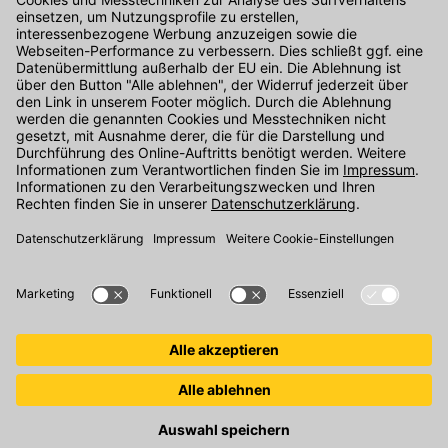
Kontakt
Unser Onlineshop Team ist montags bis freitags von 08:00 - 17:00
Uhr unter der Telefonnummer
07071 / 151-151
für Sie erreichbar.
Alternativ können Sie unser
Kontaktformular
nutzen.
Den Kontakt direkt in unsere Niederlassungen finden Sie
hier
.
Folgen Sie uns auf
: