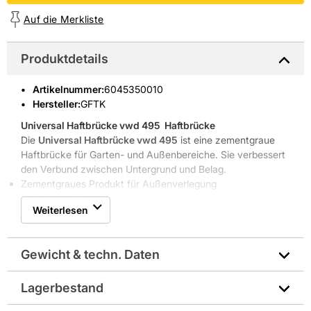
Auf die Merkliste
Produktdetails
Artikelnummer
:
6045350010
Hersteller:
GFTK
Universal Haftbrücke vwd 495  Haftbrücke
Die
Universal Haftbrücke vwd 495
ist eine zementgraue
Haftbrücke für Garten- und Außenbereiche. Sie verbessert
den Verbund zwischen Untergrund und Belag.
Zementgraues Produkt für Außenverlegung
Lieferform: 25 kg Sack
Weiterlesen
Geeignet für leichte bis mittlere Verkehrsbelastung
Schnelle Haftwirkung für zuverlässigen Verbund
Eigenschaften & Vorteile
Gewicht & techn. Daten
Die
Universal Haftbrücke vwd 495
von GFTK erhöht die
Verbundfestigkeit
zwischen Altuntergrund und Neuauftrag.
Die zementbasierte Zusammensetzung sorgt für eine
Lagerbestand
Hersteller-Art.-Nr.: 495.001.825
belastbare Verbindung und minimiert Ablösungsrisiken bei