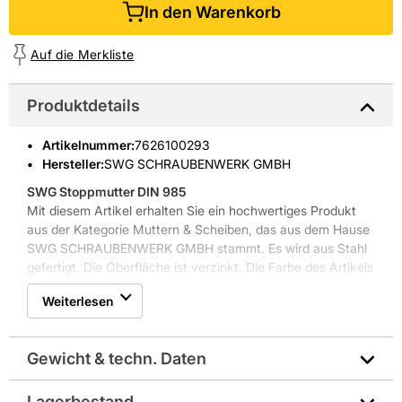
In den Warenkorb
Auf die Merkliste
Produktdetails
Artikelnummer
:
7626100293
Hersteller:
SWG SCHRAUBENWERK GMBH
SWG Stoppmutter DIN 985
Mit diesem Artikel erhalten Sie ein hochwertiges Produkt
aus der Kategorie Muttern & Scheiben, das aus dem Hause
SWG SCHRAUBENWERK GMBH stammt. Es wird aus Stahl
gefertigt. Die Oberfläche ist verzinkt. Die Farbe des Artikels
ist Silber. Geliefert wird der Artikel im Karton.
Weiterlesen
Weitere Produkteigenschaften: Niedrige Form (Standard)
mit Polyamidklemmteil
Gewicht & techn. Daten
Lagerbestand