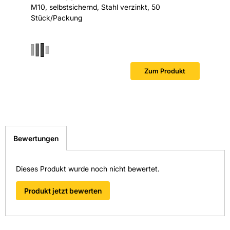
M10, selbstsichernd, Stahl verzinkt, 50
M6, selb
Stück/Packung
Stück/P
Zum Produkt
Bewertungen
Dieses Produkt wurde noch nicht bewertet.
Produkt jetzt bewerten