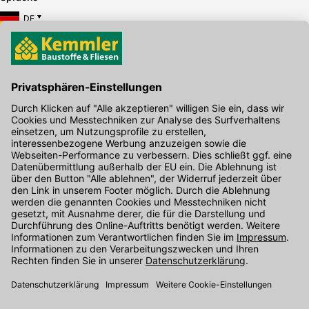
DE
Hier gibt's die kostenlose App
Kontakt
Unser Onlineshop Team ist montags bis freitags von 08:00 - 17:00
Uhr unter der Telefonnummer
07071 / 151-151
für Sie erreichbar.
Alternativ können Sie unser
Kontaktformular
nutzen.
Den Kontakt direkt in unsere Niederlassungen finden Sie
hier
.
Folgen Sie uns auf
: