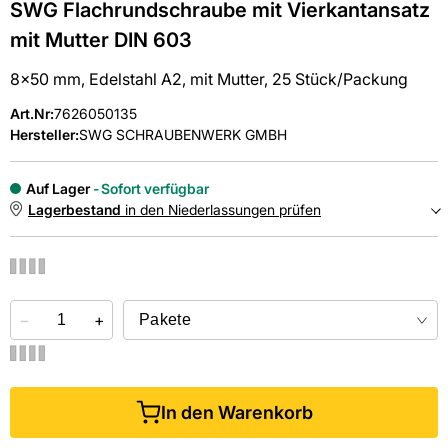
SWG Flachrundschraube mit Vierkantansatz
mit Mutter DIN 603
8x50 mm, Edelstahl A2, mit Mutter, 25 Stück/Packung
Art.Nr
:
7626050135
Hersteller:
SWG SCHRAUBENWERK GMBH
Auf Lager
Sofort verfügbar
Lagerbestand
in den Niederlassungen prüfen
NIEDERLASSUNGEN
−
Online kaufen &
+
kostenlos
in der Niederlassung abholen
In den Warenkorb