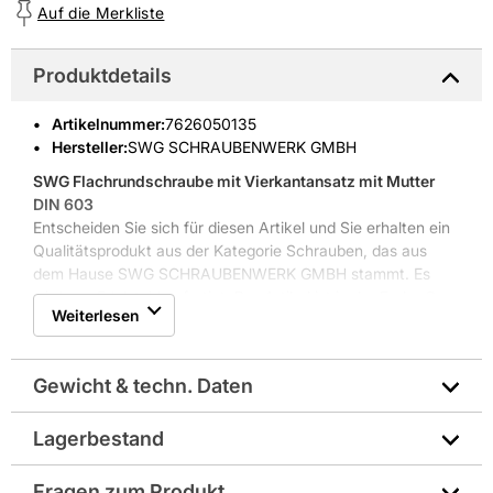
Auf die Merkliste
Produktdetails
Artikelnummer
:
7626050135
Hersteller:
SWG SCHRAUBENWERK GMBH
SWG Flachrundschraube mit Vierkantansatz mit Mutter
DIN 603
Entscheiden Sie sich für diesen Artikel und Sie erhalten ein
Qualitätsprodukt aus der Kategorie Schrauben, das aus
dem Hause SWG SCHRAUBENWERK GMBH stammt. Es
wird aus Edelstahl gefertigt. Der Artikel ist in der Farbe Grau
Weiterlesen
gehalten. Geliefert wird der Artikel im Karton.
Weitere Produkteigenschaften: ähnlich ISO 8677
Gewicht & techn. Daten
Lagerbestand
Antrieb: Vierkant
Fragen zum Produkt