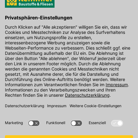
Hier gibt's die kostenlose App
Kontakt
Unser Onlineshop Team ist montags bis freitags von 08:00 - 17:00
Uhr unter der Telefonnummer
07071 / 151-151
für Sie erreichbar.
Alternativ können Sie unser
Kontaktformular
nutzen.
Den Kontakt direkt in unsere Niederlassungen finden Sie
hier
.
Folgen Sie uns auf
: