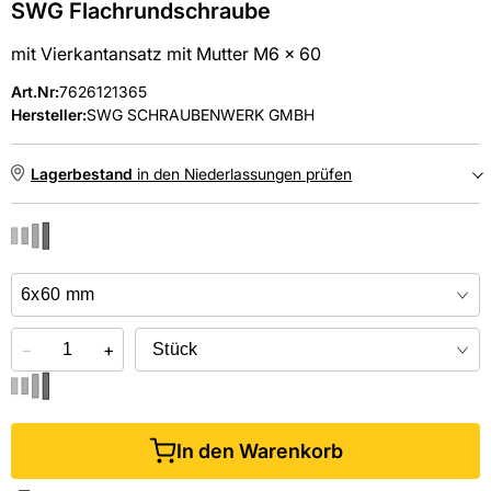
SWG Flachrundschraube
mit Vierkantansatz mit Mutter M6 x 60
Art.Nr
:
7626121365
Hersteller:
SWG SCHRAUBENWERK GMBH
Lagerbestand
in den Niederlassungen prüfen
NIEDERLASSUNGEN
Online kaufen &
kostenlos
in der Niederlassung abholen
−
+
In den Warenkorb