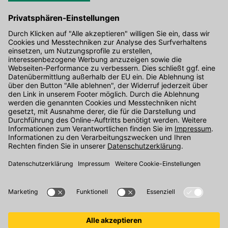
Hier gibt's die kostenlose App
Kontakt
Unser Onlineshop Team ist montags bis freitags von 08:00 - 17:00
Uhr unter der Telefonnummer
07071 / 151-151
für Sie erreichbar.
Alternativ können Sie unser
Kontaktformular
nutzen.
Den Kontakt direkt in unsere Niederlassungen finden Sie
hier
.
Folgen Sie uns auf
: