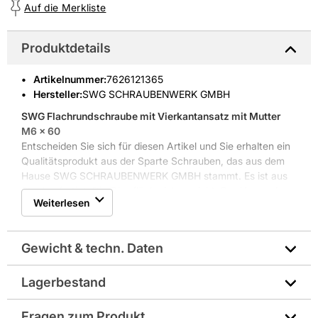
Auf die Merkliste
Produktdetails
Artikelnummer
:
7626121365
Hersteller:
SWG SCHRAUBENWERK GMBH
SWG Flachrundschraube mit Vierkantansatz mit Mutter
M6 x 60
Entscheiden Sie sich für diesen Artikel und Sie erhalten ein
Qualitätsprodukt aus der Sparte Schrauben, das aus dem
Hause SWG SCHRAUBENWERK GMBH stammt. Es ist aus
Stahl gefertigt. Die Oberfläche ist verzinkt. Der Versand
Weiterlesen
erfolgt im Karton.
Weitere Produkteigenschaften: mit Vierkantansatz und
Schaft, metrisches Regelgewinde
Gewicht & techn. Daten
Lagerbestand
Durchmesser in mm: Ø 6
Fragen zum Produkt