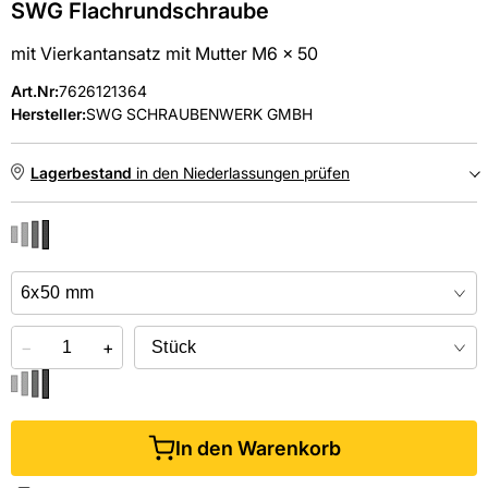
SWG Flachrundschraube
mit Vierkantansatz mit Mutter M6 x 50
Art.Nr
:
7626121364
Hersteller:
SWG SCHRAUBENWERK GMBH
Lagerbestand
in den Niederlassungen prüfen
NIEDERLASSUNGEN
Online kaufen &
kostenlos
in der Niederlassung abholen
−
+
In den Warenkorb