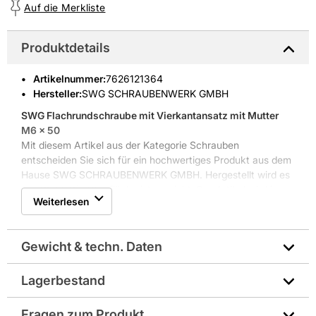
Auf die Merkliste
Produktdetails
Artikelnummer
:
7626121364
Hersteller:
SWG SCHRAUBENWERK GMBH
SWG Flachrundschraube mit Vierkantansatz mit Mutter
M6 x 50
Mit diesem Artikel aus der Kategorie Schrauben
entscheiden Sie sich für ein hochwertiges Produkt aus dem
Hause SWG SCHRAUBENWERK GMBH. Hergestellt wird es
aus Stahl. Die Oberfläche ist verzinkt. Der Artikel wird im
Weiterlesen
Karton versandt.
Weitere Produkteigenschaften: mit Vierkantansatz und
Schaft, Metrisches Regelgewinde
Gewicht & techn. Daten
Lagerbestand
Gewicht pro Verkaufseinheit: 1,5 kg
Fragen zum Produkt