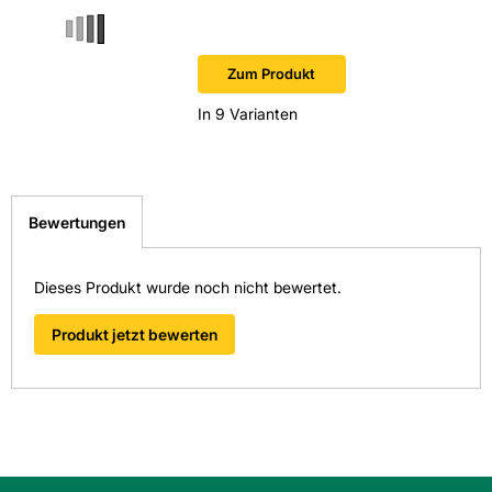
Sofort v
Zum Produkt
In 9 Varianten
Bewertungen
Dieses Produkt wurde noch nicht bewertet.
Produkt jetzt bewerten