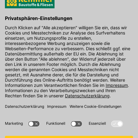
Hier gibt's die kostenlose App
Kontakt
Unser Onlineshop Team ist montags bis freitags von 08:00 - 17:00
Uhr unter der Telefonnummer
07071 / 151-151
für Sie erreichbar.
Alternativ können Sie unser
Kontaktformular
nutzen.
Den Kontakt direkt in unsere Niederlassungen finden Sie
hier
.
Folgen Sie uns auf
: