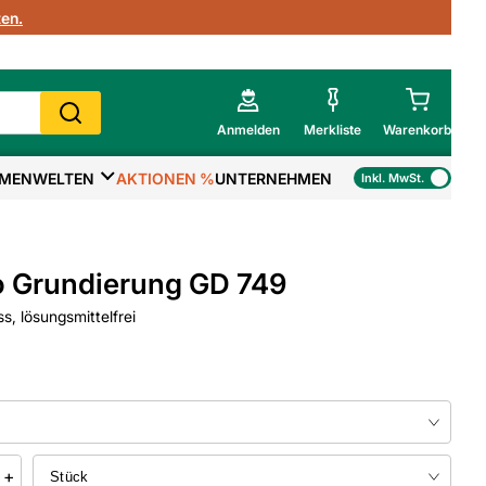
en.
Anmelden
Merkliste
Warenkorb
MENWELTEN
AKTIONEN %
UNTERNEHMEN
Inkl. MwSt.
Mein Warenkorb
Gesamtsumme
€
inkl. MwSt.
 Grundierung GD 749
Zur Kasse
s, lösungsmittelfrei
>
Zum Warenkorb
+