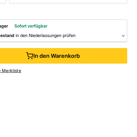
ager
Sofort verfügbar
bestand
in den Niederlassungen prüfen
RLASSUNGEN
In den Warenkorb
ine kaufen &
kostenlos
in der Niederlassung abholen
e Merkliste