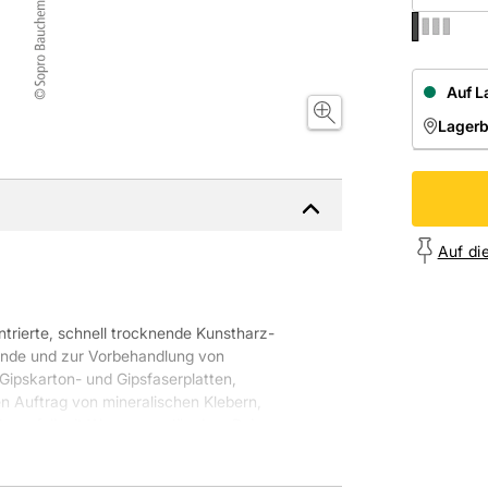
Auf L
Lager
NIEDE
Onl
Auf di
ntrierte, schnell trocknende Kunstharz-
ründe und zur Vorbehandlung von
Gipskarton- und Gipsfaserplatten,
n Auftrag von mineralischen Klebern,
gsfall mit Wasser verdünnbar. Bei