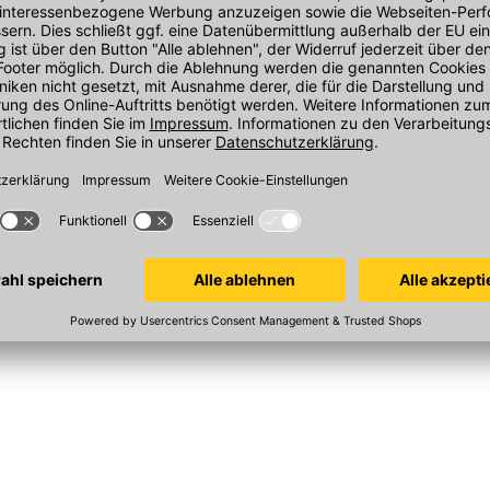
 DB 438
Sopro Dichtband AEB 641
Sopro Dichte
120 mm, grau
25 m Rolle, Breite 120 mm
642
120x120 mm
Sofort verfügbar
Sofort verfügba