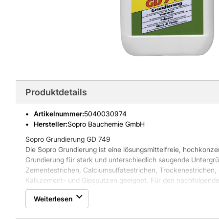
Produktdetails
Artikelnummer
:
5040030974
Hersteller:
Sopro Bauchemie GmbH
Sopro Grundierung GD 749
Die Sopro Grundierung ist eine lösungsmittelfreie, hochkonze
Grundierung für stark und unterschiedlich saugende Unterg
Zementestrichen, Calciumsulfatestrichen, Trockenestrichen, 
Kalkzement- und Gipsputzen geeignet. Für den nachfolgende
Spachtelmassen und Verbundabdichtungen. Je nach Anwendun
Weiterlesen
gipsgebundenen Untergründen unverdünnt verwenden.
Eigenschaften Sopro Grundierung GD 749: