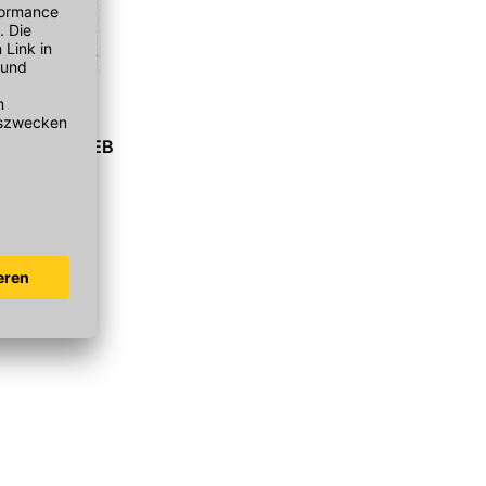
cke innen AEB
r