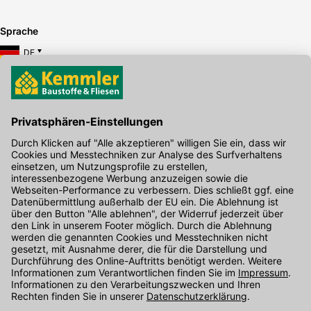
Sprache
DE
Hier gibt's die kostenlose App
Kontakt
Unser Onlineshop Team ist montags bis freitags von 08:00 - 17:00
Uhr unter der Telefonnummer
07071 / 151-151
für Sie erreichbar.
Alternativ können Sie unser
Kontaktformular
nutzen.
Den Kontakt direkt in unsere Niederlassungen finden Sie
hier
.