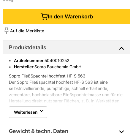
In den Warenkorb
Auf die Merkliste
Produktdetails
Artikelnummer
:
5040010252
Hersteller:
Sopro Bauchemie GmbH
Sopro FließSpachtel hochfest HF-S 563
Der Sopro Fließspachtel hochfest HF-S 563 ist eine
selbstnivellierende, pumpfähige, schnell erhärtende,
zementäre, hochbelastbare Fließspachtelmasse und für die
Herstellung direkt nutzbarer Flächen, z. B. in Werkstätten,
Fabrikhallen, Lagerräumen, Kellern etc. geeignet. Sehr gute
Weiterlesen
Verarbeitungs- und Festmörteleigenschaften durch
Mikrodur-Technologie. Er kann maschinell verarbeitet
werden und ist chromatarm.
Gewicht & techn. Daten
Eigenschaften Sopro FließSpachtel hochfest HF-S 563: