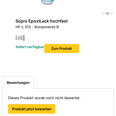
Sopro EpoxiLack hochfest
Sopro 
HF-L 513 - Komponente B
HF-L 51
Sofort verfügbar
Sofort v
Zum Produkt
Bewertungen
Dieses Produkt wurde noch nicht bewertet.
Produkt jetzt bewerten