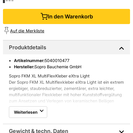
In den Warenkorb
Auf die Merkliste
Produktdetails
Artikelnummer
:
5040010477
Hersteller:
Sopro Bauchemie GmbH
Sopro FKM XL MultiFlexKleber eXtra Light
Der Sopro FKM XL Multiflexkleber eXtra Light ist ein extrem
ergiebiger, staubreduzierter, zementärer, extra leichter,
multifunktionaler Flexkleber mit hoher Kunststoffvergütung
zum Ansetzen und Verlegen von keramischen Belägen
sowie verfärbungsunempfindlichen Naturwerksteinfliesen
Weiterlesen
auf allen Untergründen. Besonders für großformatiges
Feinsteinzeug für Wand und Boden. Geeignet für beheizte
Fußbodenkonstruktionen und auf Verbundabdichtungen.
Gewicht & techn. Daten
Mörtelkonsistenz variabel einstellbar für Dünnbett-,