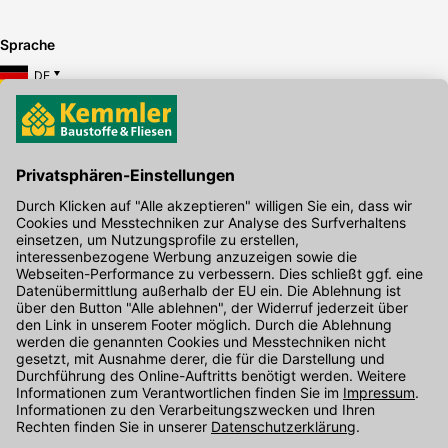
Sprache
DE
Hier gibt's die kostenlose App
Kontakt
Unser Onlineshop Team ist montags bis freitags von 08:00 - 17:00
Uhr unter der Telefonnummer
07071 / 151-151
für Sie erreichbar.
Alternativ können Sie unser
Kontaktformular
nutzen.
Den Kontakt direkt in unsere Niederlassungen finden Sie
hier
.