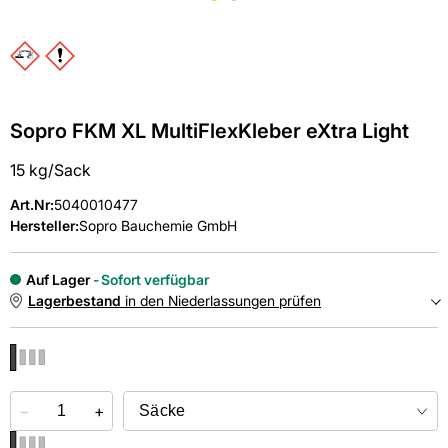
Sopro FKM XL MultiFlexKleber eXtra Light
15 kg/Sack
Art.Nr
:
5040010477
Hersteller:
Sopro Bauchemie GmbH
Auf Lager
Sofort verfügbar
Lagerbestand
in den Niederlassungen prüfen
NIEDERLASSUNGEN
−
Online kaufen &
+
kostenlos
in der Niederlassung abholen