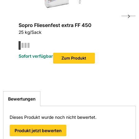
Sopro Fliesenfest extra FF 450
Sopro´s
25 kg/Sack
25 kg/Sa
Sofort verfügbar
Sofort v
Zum Produkt
Bewertungen
Dieses Produkt wurde noch nicht bewertet.
Produkt jetzt bewerten