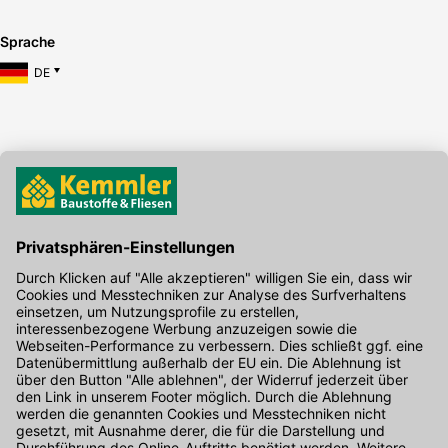
Sprache
DE
Hier gibt's die kostenlose App
Kontakt
Unser Onlineshop Team ist montags bis freitags von 08:00 - 17:00
Uhr unter der Telefonnummer
07071 / 151-151
für Sie erreichbar.
Alternativ können Sie unser
Kontaktformular
nutzen.
Den Kontakt direkt in unsere Niederlassungen finden Sie
hier
.