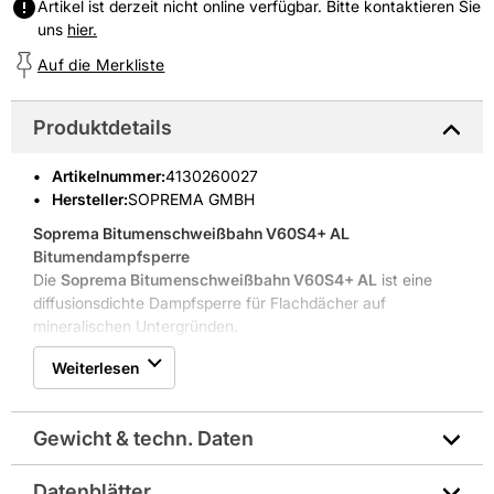
Artikel ist derzeit nicht online verfügbar. Bitte kontaktieren Sie
uns
hier.
Auf die Merkliste
Produktdetails
Artikelnummer
:
4130260027
Hersteller:
SOPREMA GMBH
Soprema Bitumenschweißbahn V60S4+ AL

Bitumendampfsperre
Die
Soprema Bitumenschweißbahn V60S4+ AL
ist eine
diffusionsdichte Dampfsperre für Flachdächer auf
mineralischen Untergründen.
Aluminium-Verbundträger mit Glasvlies 60 g/m²
Weiterlesen
Diffusionsdichte Schicht für mineralische Untergründe
Rollenmaß 1000 x 5000 mm, Materialstärke 4 mm
Brandverhalten E, geeignet für Flachdach
Gewicht & techn. Daten
Robuste Schicht mit klaren Vorteilen
Die Bahn kombiniert einen Aluminium-Verbundträger mit
Glasvlies 60 g/m²
, was sie formstabil und langlebig macht.
Datenblätter