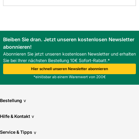
Kalkulationssicherheit beim führenden Baustofffachhandel
in Südwest-Deutschland.
FAQ
Welche Rolle spielt die Glasvlieslage bei der Soprema
Bitumenschweißbahn V60S4+ AL?
Die Glasvlieslage von 60 g/m² erhöht die Formstabilität und
Bleiben Sie dran. Jetzt unseren kostenlosen Newsletter
Rissüberbrückung, wodurch die Dampfsperre bei
Temperaturschwankungen und Belastung dicht bleibt.
abonnieren!
Wie ist die Soprema Bitumenschweißbahn V60S4+ AL zu
Abonnieren Sie jetzt unseren kostenlosen Newsletter und erhalten
verlegen?
Sie bei Ihrer nächsten Bestellung 10€ Sofort-Rabatt.*
Die Bahn wird rollenweise verlegt, an Stoß- und Randzonen
Hier schnell unseren Newsletter abonnieren
verschweißt und gemäß Herstellerangaben überlappt, um
*einlösbar ab einem Warenwert von 200€
die Funktion zu sichern.
Bestellung
v
Hilfe & Kontakt
v
Service & Tipps
v