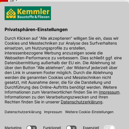
DE
Hier gibt's die kostenlose App
Kontakt
Unser Onlineshop Team ist montags bis freitags von 08:00 - 17:00
Uhr unter der Telefonnummer
07071 / 151-151
für Sie erreichbar.
Alternativ können Sie unser
Kontaktformular
nutzen.
Den Kontakt direkt in unsere Niederlassungen finden Sie
hier
.
Folgen Sie uns auf
: