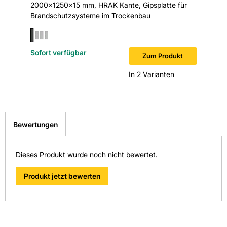
Länge in mm: 2000
2000x1250x15 mm, HRAK Kante, Gipsplatte für
2000x12
Brandschutzsysteme im Trockenbau
Material: Gips
Rohdichte: 824
Sofort verfügbar
Sofort v
Zum Produkt
In 2 Varianten
Stärke: 15
Wärmeleitfähigkeit in W/(mK): 0,25
Hersteller-Art.-Nr.: 106812
Bewertungen
EAN: 4032961011777
Dieses Produkt wurde noch nicht bewertet.
Produkt jetzt bewerten