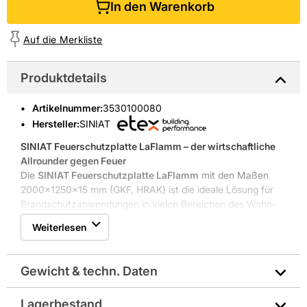
In den Warenkorb
Auf die Merkliste
Produktdetails
Artikelnummer
:
3530100080
Hersteller:
SINIAT
SINIAT Feuerschutzplatte LaFlamm – der wirtschaftliche
Allrounder gegen Feuer
Die
SINIAT Feuerschutzplatte LaFlamm
mit den Maßen
2000x1250x15 mm (GKF, HRAK) ist die ideale Lösung für
Brandschutzanwendungen in vielen Bereichen des Wohn-
und Nicht-Wohnbaus. Mit ihrem faserarmierten Gipskern
Weiterlesen
bietet sie geprüfte Sicherheit bis zur
Feuerwiderstandsklasse F180.
Gewicht & techn. Daten
Diese vielseitige Feuerschutzplatte ist nicht nur in
Trennwänden, Deckenbekleidungen und Schachtwänden
Lagerbestand
einsetzbar, sondern auch im Holzbau sowie in