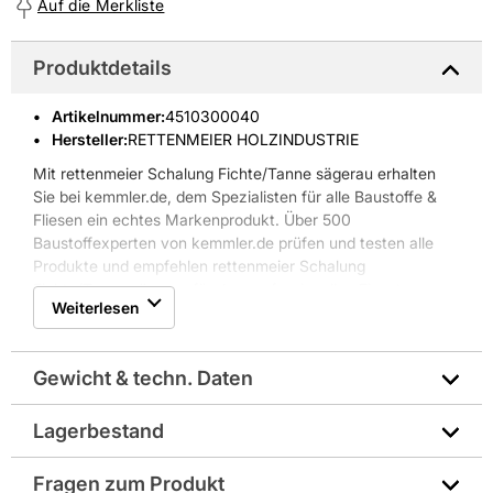
Auf die Merkliste
Produktdetails
Artikelnummer
:
4510300040
Hersteller:
RETTENMEIER HOLZINDUSTRIE
Mit rettenmeier Schalung Fichte/Tanne sägerau erhalten
Sie bei kemmler.de, dem Spezialisten für alle Baustoffe &
Fliesen ein echtes Markenprodukt. Über 500
Baustoffexperten von kemmler.de prüfen und testen alle
Produkte und empfehlen rettenmeier Schalung
Fichte/Tanne sägerau für den professionellen Einsatz.
Weiterlesen
Gewicht & techn. Daten
Lagerbestand
Abmessungen in mm: 5000x160x24
Fragen zum Produkt