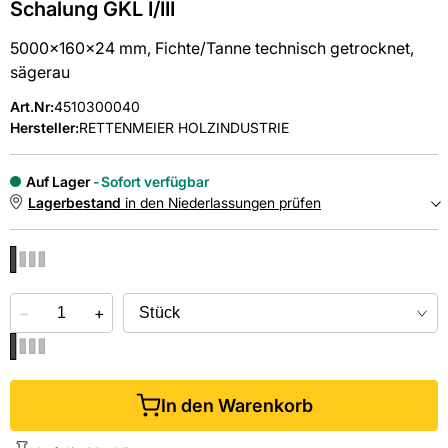
Schalung GKL I/III
5000x160x24 mm, Fichte/Tanne technisch getrocknet,
sägerau
Art.Nr
:
4510300040
Hersteller:
RETTENMEIER HOLZINDUSTRIE
Auf Lager
Sofort verfügbar
Lagerbestand
in den Niederlassungen prüfen
NIEDERLASSUNGEN
−
Online kaufen &
+
kostenlos
in der Niederlassung abholen
In den Warenkorb