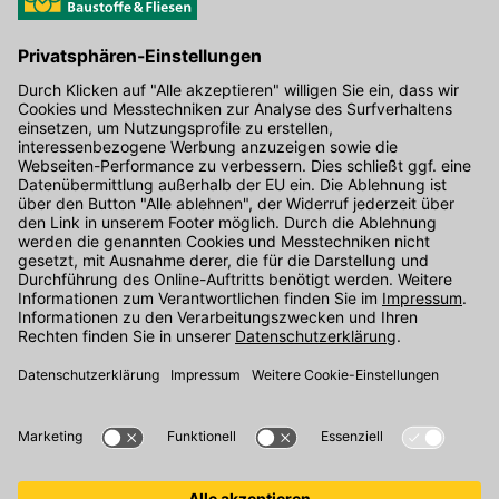
Hier gibt's die kostenlose App
Kontakt
Unser Onlineshop Team ist montags bis freitags von 08:00 - 17:00
Uhr unter der Telefonnummer
07071 / 151-151
für Sie erreichbar.
Alternativ können Sie unser
Kontaktformular
nutzen.
Den Kontakt direkt in unsere Niederlassungen finden Sie
hier
.
Folgen Sie uns auf
: