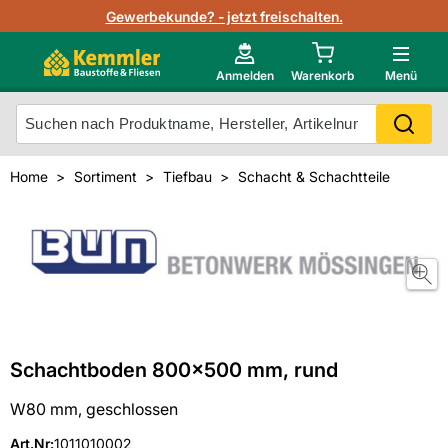
Lagerbestand in Echtzeit
Gewerbekunde? - jetzt freischalten.
Nutzerverwaltung
Neu im Onlineshop?
Anmelden
Warenkorb
Menü
Photovoltaik Konfigurator
Mein Konto
Produkt scannen
Home
Sortiment
Tiefbau
Schacht & Schachtteile
Projektlisten
Meistverkaufte Produkte
Kunden kauften auch
Starker Service
Unsere Kemmler-Marke
Technische Daten & Merkblätter
Videos
Schachtboden 800x500 mm, rund
W80 mm, geschlossen
Art.Nr
:
1011010002