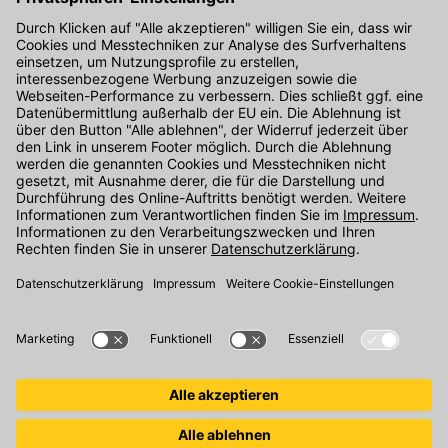
Kontakt
Unser Onlineshop Team ist montags bis freitags von 08:00 - 17:00
Uhr unter der Telefonnummer
07071 / 151-151
für Sie erreichbar.
Alternativ können Sie unser
Kontaktformular
nutzen.
Den Kontakt direkt in unsere Niederlassungen finden Sie
hier
.
Folgen Sie uns auf
: