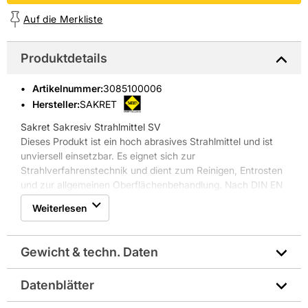
Auf die Merkliste
Produktdetails
Artikelnummer
:
3085100006
Hersteller:
SAKRET
Sakret Sakresiv Strahlmittel SV
Dieses Produkt ist ein hoch abrasives Strahlmittel und ist
unviersell einsetzbar. Es eignet sich zur
Strahlverfahrenstechnik und dient zum Reinigen, Entrosten
und zur allgemeinen Oberflächenbehandlung. Nach DIN EN
8201 der Strahlverfahrenstechik kann das Sakret
Weiterlesen
Strahlmittel Sakresiv SV im Stahlbau, Schiffs- und
Brückenbau, Kessel- und Behälterbau, Gießereien, der
Keramik-, Stein- und Glasindustrie und bei Spezialbetrieben
Gewicht & techn. Daten
für Oberflächenbehandlung eingesetzt werden.
Eigenschaften Sakret Strahlmittel Sakresiv SV:
Datenblätter
* Silikose ungefährlich
Gewicht pro Verkaufseinheit: 25,0 kg
* bleifrei