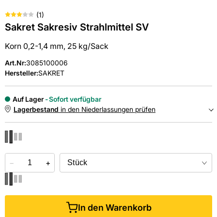
(
1
)
Sakret Sakresiv Strahlmittel SV
Korn 0,2-1,4 mm, 25 kg/Sack
Art.Nr
:
3085100006
Hersteller:
SAKRET
Auf Lager
Sofort verfügbar
Lagerbestand
in den Niederlassungen prüfen
NIEDERLASSUNGEN
−
Online kaufen &
+
kostenlos
in der Niederlassung abholen
In den Warenkorb