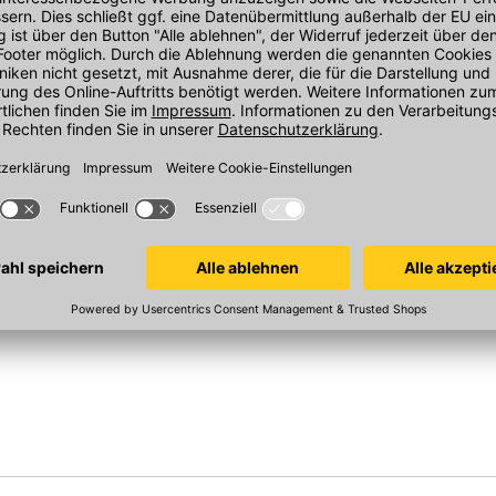
ollladen M
Roto ZRO Außenrollladen M
Roto ZRO Auß
 R703
Gr. 9/14 - f. R6/R8, R703
Gr. 11/11 - f. R
 Bestellabwicklung und optimieren den
tibel?
le geeignet und passt perfekt in bestehende
In 26 Varianten
In 27 Varianten
eschlossen?
en. Elektrische Komponenten sind nach
rüfen.
er Roto ZRO Außenrollladen M?
e EAN 4048001405673 und die