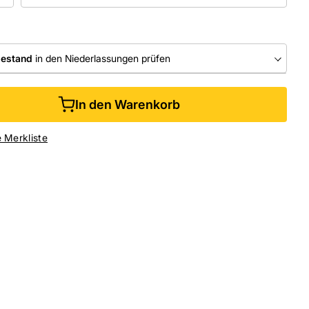
bestand
in den Niederlassungen prüfen
RLASSUNGEN
In den Warenkorb
ine kaufen &
kostenlos
in der Niederlassung abholen
e Merkliste