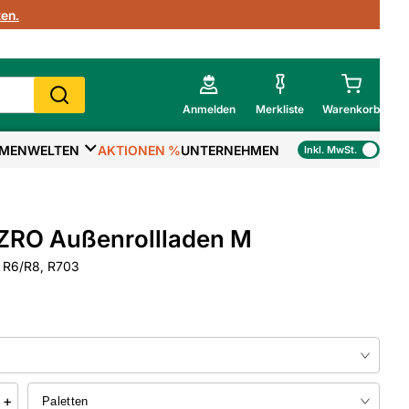
en.
Anmelden
Merkliste
Warenkorb
MENWELTEN
AKTIONEN %
UNTERNEHMEN
Inkl. MwSt.
Mein Warenkorb
Gesamtsumme
€
inkl. MwSt.
ZRO Außenrollladen M
Zur Kasse
f. R6/R8, R703
>
Zum Warenkorb
+