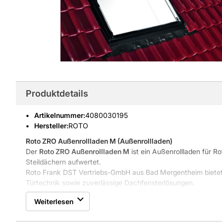
Produktdetails
Artikelnummer
:
4080030195
Hersteller:
ROTO
Roto ZRO Außenrollladen M
(Außenrollladen)
Der
Roto ZRO Außenrollladen M
ist ein Außenrollladen für R
Steildächern aufwertet.
Roto Frank DST Vertriebs-GmbH aus Bad Mergentheim bietet 
Türtechnik sowie zuverlässige Dachfensterlösungen.
Passend für R6/R8 und Designo R703
Weiterlesen
Robuste Außenführung für lange Lebensdauer
Einfache Nachrüstung an Roto Dachfenstern