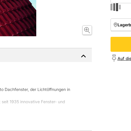
Lager
NIEDE
Onl
Auf di
oto Dachfenster, der Lichtöffnungen in
seit 1935 innovative Fenster- und