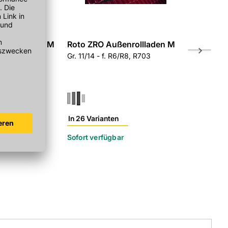
enrollladen M
Roto ZRO Außenrollladen M
Roto Kuns
6/R8, R703
Gr. 11/14 - f. R6/R8, R703
Innenfutt
Breitenteil -
In 26 Varianten
In 10 Varian
Sofort verfügbar
Sofort verf