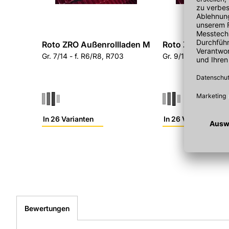
Kurzbezeichnung: ROTOZROM074/118R6R8
Lieferant: ROTO (Lieferantennr. 215002)
Zusatzinformation: ZRO R6/R8 RT2 07/11 M_
Serie: Rollladen
Roto ZRO Außenrollladen M
Roto ZRO Außenr
Warengruppe: Dachfenster Roto
Gr. 7/14 - f. R6/R8, R703
Gr. 9/11 - f. R6/R8,
Digitale Schnittstellen wie OCI und IDS ermöglichen schnelle
Einkauf beim Baustofffachhandel in Südwest-Deutschland.
FAQ
Ist der Roto ZRO Außenrollladen M mit Designo R703 kompa
Ja, der Außenrollladen ist für Designo R703 und R6/R8-Profi
Blendrahmen.
In 26 Varianten
In 26 Varianten
Wie wird der Roto ZRO Außenrollladen M montiert und ang
Die Montage erfolgt am Blendrahmen gemäß Herstellerangab
Vorgaben anzuschließen, und die Dichtheit ist sorgfältig zu p
Welche Bestellnummern und Identifikationsmerkmale hat d
Der Außenrollladen hat die Artikelnummer 4080030195, di
Kurzbezeichnung ROTOZROM074/118R6R8.
Bewertungen