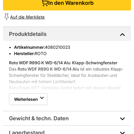
In den Warenkorb
Auf die Merkliste
Produktdetails
Artikelnummer
:
4080210023
Hersteller:
ROTO
Roto WDF R89G K WD-6/14 Alu
 Klapp-Schwingfenster
Das
Roto WDF R89G K WD-6/14 Alu
ist ein robustes Klapp-
Schwingfenster für Steildächer, ideal für Ausbauten und
Neubauten mit hohem Lichtbedarf.
Roto Frank DST Vertriebs-GmbH liefert mit diesem Modell
bewährte Qualität; die Marke ROTO steht für innovative
Weiterlesen
Beschlagtechnik und Dachfensterlösungen.
Blendrahmenmaß 650 x 1400 mm
Außenabdeckung aus Aluminium
Gewicht & techn. Daten
Innenoberfläche in Kunststoff weiß blueTec
Geeignet für Steildächer
Modellreihe R89 Kunst. + Holz
Lagerbestand