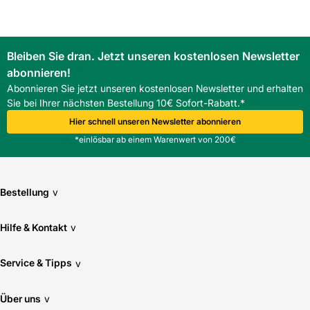
aggressive Reiniger vermeiden, um die blueTec-Oberfläche
zu schonen.
Welche Vorteile bietet die Aluminium-Außenabdeckung?
Bleiben Sie dran. Jetzt unseren kostenlosen Newsletter
Die Aluminium-Außenabdeckung erhöht die
abonnieren!
Witterungsbeständigkeit und reduziert den
Wartungsaufwand.
Abonnieren Sie jetzt unseren kostenlosen Newsletter und erhalten
Welche Unterlagen werden für die Montage empfohlen?
Sie bei Ihrer nächsten Bestellung 10€ Sofort-Rabatt.*
Die herstellerseitigen Einbauanleitungen und passende
Hier schnell unseren Newsletter abonnieren
Montagehilfen von ROTO sind zu nutzen.
*einlösbar ab einem Warenwert von 200€
Bestellung
v
Hilfe & Kontakt
v
Service & Tipps
v
Über uns
v