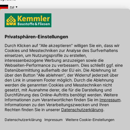
DE
Hier gibt's die kostenlose App
Kontakt
Unser Onlineshop Team ist montags bis freitags von 08:00 - 17:00
Uhr unter der Telefonnummer
07071 / 151-151
für Sie erreichbar.
Alternativ können Sie unser
Kontaktformular
nutzen.
Den Kontakt direkt in unsere Niederlassungen finden Sie
hier
.
Folgen Sie uns auf
: