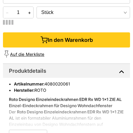
−
+
In den Warenkorb
Auf die Merkliste
Produktdetails
Artikelnummer
:
4080020061
Hersteller:
ROTO
Roto Designo Einzeleindeckrahmen EDR Rx WD 1x1 ZIE AL

Einzel-Eindeckrahmen für Designo Wohndachfenster
Der
Roto Designo Einzeleindeckrahmen EDR Rx WD 1x1 ZIE
AL
ist ein formstabiler Aluminiumrahmen für den
Einzeleinbau von Designo Wohndachfenstern auf
Ziegeldächern und sorgt für dauerhafte Abdichtung und