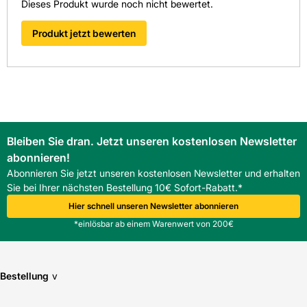
Dieses Produkt wurde noch nicht bewertet.
Artikelbezeichnung: Roto Designo Einzeleindeckrahmen
EDR Rx WD 1x1 ZIE AL
Produkt jetzt bewerten
Artikelnummer: 4080020061
EAN: 4048001288931
Material: Aluminium
Blendrahmen Außenmaß: 740 x 1400 mm
Farbe: anthrazit / Einbrennlackierung Anthrazit-Metallic
Gewicht pro VE: 4,0 kg
Einsatzbereich: außen mit direkter Bewitterung
Bleiben Sie dran. Jetzt unseren kostenlosen Newsletter
Systemmerkmale: Steckmontagesystem ohne
abonnieren!
außenliegende Verschraubungen, werkseitig vormontiert
Kompatibilität: Designo Gr.
Abonnieren Sie jetzt unseren kostenlosen Newsletter und erhalten
Sie bei Ihrer nächsten Bestellung 10€ Sofort-Rabatt.*
Hier schnell unseren Newsletter abonnieren
*einlösbar ab einem Warenwert von 200€
Bestellung
v