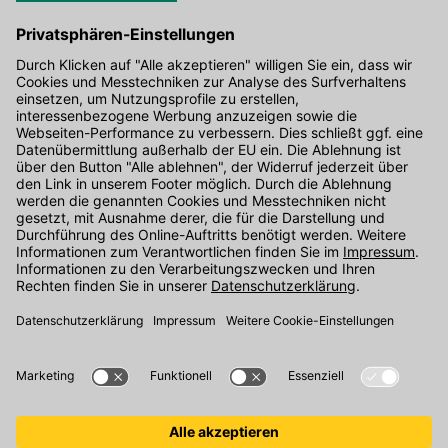
Hier gibt's die kostenlose App
Kontakt
Unser Onlineshop Team ist montags bis freitags von 08:00 - 17:00
Uhr unter der Telefonnummer
07071 / 151-151
für Sie erreichbar.
Alternativ können Sie unser
Kontaktformular
nutzen.
Den Kontakt direkt in unsere Niederlassungen finden Sie
hier
.
Folgen Sie uns auf
: