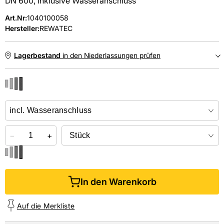
DN 600, inklusive Wasseranschluss
Art.Nr
:
1040100058
Hersteller:
REWATEC
Lagerbestand
in den Niederlassungen prüfen
NIEDERLASSUNGEN
Online kaufen &
kostenlos
in der Niederlassung abholen
−
+
In den Warenkorb
Auf die Merkliste