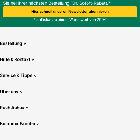
Sie bei Ihrer nächsten Bestellung 10€ Sofort-Rabatt.*
Welche Nennweite hat die Rewatec Tankabdeckung
TwinCover und wofür ist sie geeignet?
Hier schnell unseren Newsletter abonnieren
Die Nennweite ist DN 600, geeignet für Regenspeicher und
*einlösbar ab einem Warenwert von 200€
Wartungsöffnungen im Tiefbau.
Ist der Wasseranschluss bei der Rewatec Tankabdeckung
TwinCover serienmäßig vorhanden?
Ja, der Wasseranschluss ist integriert.
Bestellung
v
Wie schwer ist die Rewatec Tankabdeckung TwinCover
und lässt sie sich manuell handhaben?
Hilfe & Kontakt
v
Das Gewicht beträgt 5,3 kg, handhabbar von einer Person;
bei beengten Bedingungen ist Unterstützung
Service & Tipps
v
empfehlenswert.
Über uns
v
Rechtliches
v
Kemmler Familie
v