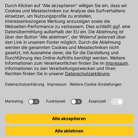
Kontakt
Unser Onlineshop Team ist montags bis freitags von 08:00 - 17:00
Uhr unter der Telefonnummer
07071 / 151-151
für Sie erreichbar.
Alternativ können Sie unser
Kontaktformular
nutzen.
Den Kontakt direkt in unsere Niederlassungen finden Sie
hier
.
Folgen Sie uns auf
: