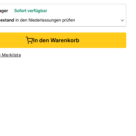
ager
Sofort verfügbar
bestand
in den Niederlassungen prüfen
RLASSUNGEN
In den Warenkorb
ine kaufen &
kostenlos
in der Niederlassung abholen
e Merkliste