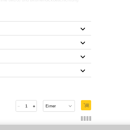
den, lösemittelfrei, bitumenfrei, früh
Material: Zement
Hersteller-Art.-Nr.: 301425
den Link um direkt zum Kontaktformular
möglich bearbeiten.
−
+
EG nr. 247-500-7] und 2-Methyl-2H-