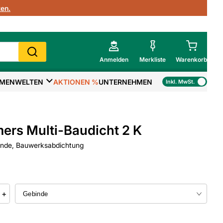
en.
Anmelden
Merkliste
Warenkorb
MENWELTEN
AKTIONEN %
UNTERNEHMEN
Inkl. MwSt.
Mein Warenkorb
Gesamtsumme
€
inkl. MwSt.
rs Multi-Baudicht 2 K
Zur Kasse
inde, Bauwerksabdichtung
>
Zum Warenkorb
+