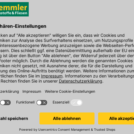
-3(2H)-on. Kann allergische Reaktionen
achtel
Remmers Kiesol
Remmers Kie
lfatwiderstand,
5 kg/Gebinde,
5 l/Gebinde, Sp