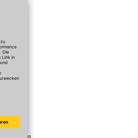
sol MB
ezialgrundierung