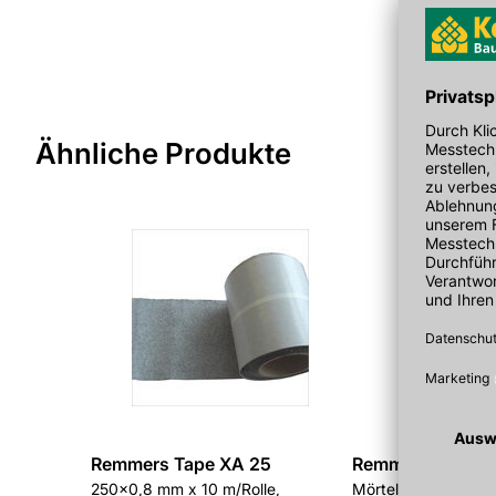
isothiazol-3-on [EG nr. 220-239-6] (3:1), 1,2-Benzisothiazol
hervorrufen.
Ähnliche Produkte
Remmers Tape XA 25
Remmers Dichtsp
250x0,8 mm x 10 m/Rolle,
Mörtel mit hohem Su