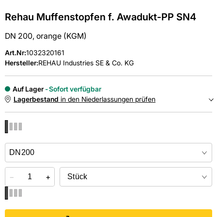
Rehau Muffenstopfen f. Awadukt-PP SN4
DN 200, orange (KGM)
Art.Nr
:
1032320161
Hersteller:
REHAU Industries SE & Co. KG
Auf Lager
Sofort verfügbar
Lagerbestand
in den Niederlassungen prüfen
NIEDERLASSUNGEN
Online kaufen &
kostenlos
in der Niederlassung abholen
−
+