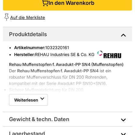
In den Warenkorb
Auf die Merkliste
Produktdetails
Artikelnummer
:
1032320161
Hersteller:
REHAU Industries SE & Co. KG
Rehau Muffenstopfen f. Awadukt-PP SN4
(Muffenstopfen)
Der
Rehau Muffenstopfen f. Awadukt-PP SN4
ist ein
robuster Muffenverschluss für DN 200 Rohrenden,
kompatibel mit der Serie Awadukt PP SN10+SN16.
Sichere Muffenabdichtung für DN 200
Farbcode Orange für schnelle Identifikation
Weiterlesen
Leichtes Handling, Gewicht 0,5 kg
Kompatibel mit Awadukt-PP Systemen
Leistungsfähige Eigenschaften für effiziente
Gewicht & techn. Daten
Baustellenarbeiten
Der
Muffenstopfen
von REHAU verschließt temporär
Lagerbestand
Muffen und Rohrenden aus
PP
. Die Nennweite
DN 200
und