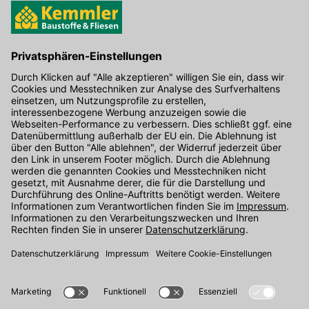
Hier gibt's die kostenlose App
Kontakt
Unser Onlineshop Team ist montags bis freitags von 08:00 - 17:00
Uhr unter der Telefonnummer
07071 / 151-151
für Sie erreichbar.
Alternativ können Sie unser
Kontaktformular
nutzen.
Den Kontakt direkt in unsere Niederlassungen finden Sie
hier
.
Folgen Sie uns auf
: