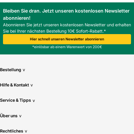
Der Rehau Muffenstopfen f. Awadukt-PP SN4 dient dem
temporären Verschluss von DN 200 Muffen bei
Bleiben Sie dran. Jetzt unseren kostenlosen Newsletter
Dichtheitsprüfungen und provisorischen Absperrungen.
abonnieren!
Ist der Rehau Muffenstopfen f. Awadukt-PP SN4
Abonnieren Sie jetzt unseren kostenlosen Newsletter und erhalten
kompatibel mit anderen Awadukt-Serien?
Sie bei Ihrer nächsten Bestellung 10€ Sofort-Rabatt.*
Ja, er ist kompatibel mit der Serie Awadukt PP SN10+SN16.
Aus welchem Material besteht der Rehau Muffenstopfen f.
Hier schnell unseren Newsletter abonnieren
Awadukt-PP SN4?
*einlösbar ab einem Warenwert von 200€
Er besteht aus Polypropylen (PP) und bietet beständige
Eigenschaften gegenüber Feuchtigkeit.
Bestellung
v
Hilfe & Kontakt
v
Service & Tipps
v
Über uns
v
Rechtliches
v