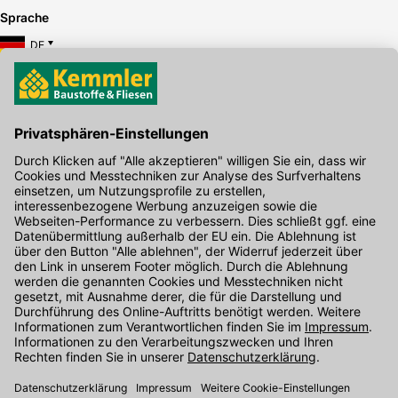
Sprache
DE
Hier gibt's die kostenlose App
Kontakt
Unser Onlineshop Team ist montags bis freitags von 08:00 - 17:00
Uhr unter der Telefonnummer
07071 / 151-151
für Sie erreichbar.
Alternativ können Sie unser
Kontaktformular
nutzen.
Den Kontakt direkt in unsere Niederlassungen finden Sie
hier
.