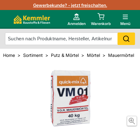
Lagerbestand in Echtzeit
Gewerbekunde? - jetzt freischalten.
Nutzerverwaltung
Neu im Onlineshop?
Anmelden
Warenkorb
Menü
Photovoltaik Konfigurator
Mein Konto
Produkt scannen
Home
Sortiment
Putz & Mörtel
Mörtel
Mauermörtel
Projektlisten
Meistverkaufte Produkte
Kunden kauften auch
Starker Service
Unsere Kemmler-Marke
Technische Daten & Merkblätter
Videos