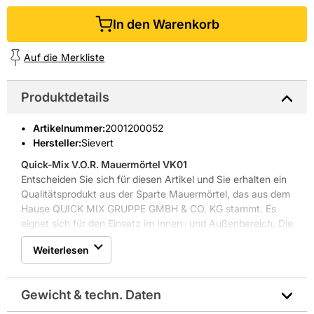
In den Warenkorb
Auf die Merkliste
Produktdetails
Artikelnummer
:
2001200052
Hersteller:
Sievert
Quick-Mix V.O.R. Mauermörtel VK01
Entscheiden Sie sich für diesen Artikel und Sie erhalten ein
Qualitätsprodukt aus der Sparte Mauermörtel, das aus dem
Hause QUICK MIX GRUPPE GMBH & CO. KG stammt. Es
eignet sich für den Einsatz im Innen- und Außenbereich. Die
Oberfläche ist frostbeständig sowie witterungsbeständig.
Weiterlesen
Die Farbe des Artikels ist Grau.
Weitere Produkteigenschaften: kraftschlüssiger
Haftverbund in den Kontaktflächen, eingestelltes
Gewicht & techn. Daten
Wasserrückhaltevermögen, hohes Standvermögen,
Stützkorn ermöglicht hohes Standvermögen