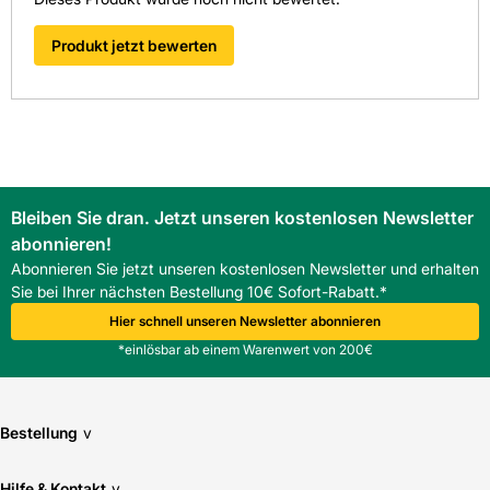
zuverlässigen Baustofffachhandel in Südwest-Deutschland.
FAQ
Produkt jetzt bewerten
Ist der Quattro QPlus Bitumenvoranstrich für Metall und
Holz geeignet?
Ja, er haftet gut auf Beton, Bitumen, Metall und Holz und
ist für die Vorbehandlung dieser Untergründe vorgesehen.
Wie wird der Quattro QPlus Bitumenvoranstrich
aufgetragen und getrocknet?
Er wird mit Pinsel, Rolle oder Spritztechnik aufgetragen; die
schnelltrocknende Formulierung ermöglicht zeitnahe
Bleiben Sie dran. Jetzt unseren kostenlosen Newsletter
Abdichtung.
abonnieren!
Abonnieren Sie jetzt unseren kostenlosen Newsletter und erhalten
Sie bei Ihrer nächsten Bestellung 10€ Sofort-Rabatt.*
Hier schnell unseren Newsletter abonnieren
*einlösbar ab einem Warenwert von 200€
Bestellung
v
Hilfe & Kontakt
v