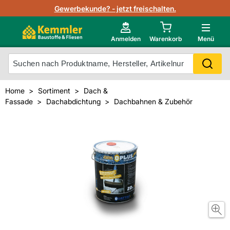
Lagerbestand in Echtzeit
Gewerbekunde? - jetzt freischalten.
Nutzerverwaltung
Neu im Onlineshop?
Anmelden
Warenkorb
Menü
Photovoltaik Konfigurator
Mein Konto
Produkt scannen
Home
Sortiment
Dach &
Projektlisten
Fassade
Dachabdichtung
Dachbahnen & Zubehör
Meistverkaufte Produkte
Kunden kauften auch
Starker Service
Unsere Kemmler-Marke
Technische Daten & Merkblätter
Videos