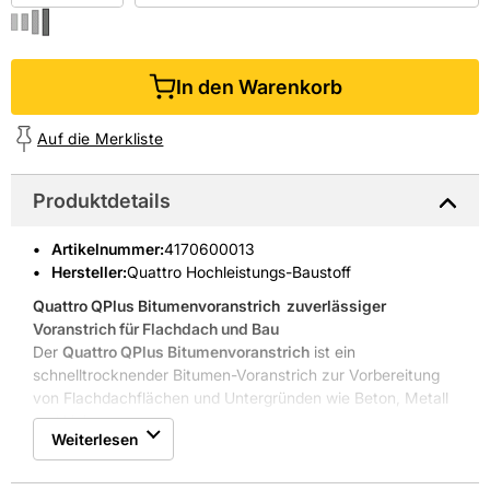
In den Warenkorb
Auf die Merkliste
Produktdetails
Artikelnummer
:
4170600013
Hersteller:
Quattro Hochleistungs-Baustoff
Quattro QPlus Bitumenvoranstrich
 zuverlässiger
Voranstrich für Flachdach und Bau
Der
Quattro QPlus Bitumenvoranstrich
ist ein
schnelltrocknender Bitumen-Voranstrich zur Vorbereitung
von Flachdachflächen und Untergründen wie Beton, Metall
und Holz.
Weiterlesen
Gute Haftung auf Beton, Bitumen und Metall
Hohe Penetration bei geringem Verbrauch
Streich- und rollfähig, schnelltrocknend