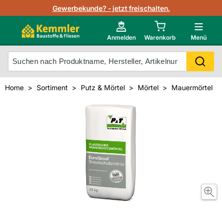
Lagerbestand in Echtzeit
Gewerbekunde? - jetzt freischalten.
Nutzerverwaltung
Neu im Onlineshop?
Anmelden
Warenkorb
Menü
Photovoltaik Konfigurator
Mein Konto
Produkt scannen
Home
Sortiment
Putz & Mörtel
Mörtel
Mauermörtel
Projektlisten
Meistverkaufte Produkte
Kunden kauften auch
Starker Service
Unsere Kemmler-Marke
Technische Daten & Merkblätter
Videos