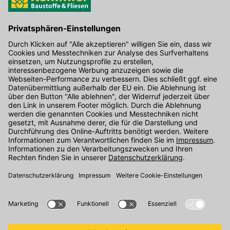
Hier gibt's die kostenlose App
Kontakt
Unser Onlineshop Team ist montags bis freitags von 08:00 - 17:00
Uhr unter der Telefonnummer
07071 / 151-151
für Sie erreichbar.
Alternativ können Sie unser
Kontaktformular
nutzen.
Den Kontakt direkt in unsere Niederlassungen finden Sie
hier
.
Folgen Sie uns auf
: