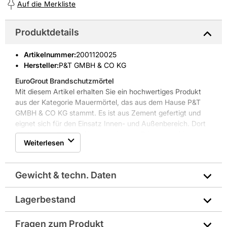
Auf die Merkliste
Produktdetails
Artikelnummer
:
2001120025
Hersteller:
P&T GMBH & CO KG
EuroGrout Brandschutzmörtel
Mit diesem Artikel erhalten Sie ein hochwertiges Produkt
aus der Kategorie Mauermörtel, das aus dem Hause P&T
GMBH & CO KG stammt. Es ist aus Zement gefertigt und
eignet sich für den Einsatz Innen- und Außenbereich. Dort
wird es zum Beispiel für verschiedene Böden und für
Weiterlesen
Rückhaltebecken genutzt. Die Oberfläche ist wasserdicht
sowie frostbeständig. Die Farbe des Artikels ist Grau.
Zudem verfügt der Artikel über die Brandschutzklasse A1.
Gewicht & techn. Daten
Weitere Produkteigenschaften: entwickelt hohe
Festigkeiten, ist nach 24 Stunden hoch belastbar,
tausalzbeständig, chloridfrei, Zulassung für den
Lagerbestand
Baustoffklasse nach DIN 4102-1: A1 nicht brennbar
Trinkwasserbereich
Fragen zum Produkt