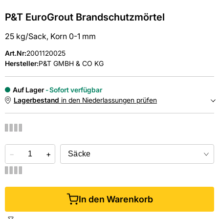
P&T EuroGrout Brandschutzmörtel
25 kg/Sack, Korn 0-1 mm
Art.Nr
:
2001120025
Hersteller:
P&T GMBH & CO KG
Auf Lager
Sofort verfügbar
Lagerbestand
in den Niederlassungen prüfen
NIEDERLASSUNGEN
−
Online kaufen &
+
kostenlos
in der Niederlassung abholen
In den Warenkorb