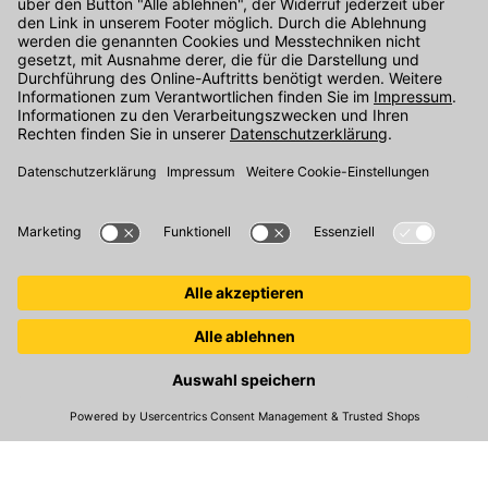
Kontakt
Unser Onlineshop Team ist montags bis freitags von 08:00 - 17:00
Uhr unter der Telefonnummer
07071 / 151-151
für Sie erreichbar.
Alternativ können Sie unser
Kontaktformular
nutzen.
Den Kontakt direkt in unsere Niederlassungen finden Sie
hier
.
Folgen Sie uns auf
:
© 2026 Kemmler Baustoffe GmbH