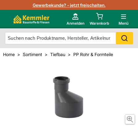
Lagerbestand in Echtzeit
Gewerbekunde? - jetzt freischalten.
Nutzerverwaltung
Neu im Onlineshop?
Anmelden
Warenkorb
Menü
Photovoltaik Konfigurator
Mein Konto
Produkt scannen
Home
Sortiment
Tiefbau
PP Rohr & Formteile
Projektlisten
Meistverkaufte Produkte
Kunden kauften auch
Starker Service
Unsere Kemmler-Marke
Technische Daten & Merkblätter
Videos