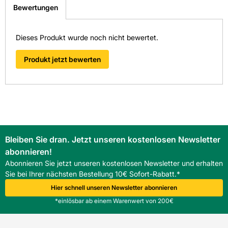
Bewertungen
Farbbezeichnung lt. Hersteller: RAL 7043
weitergeleitet zu werden. Wir werden Ihre Anfrage
schnellstmöglich bearbeiten.
> Fragen zum Produkt
Farbe: grau
Dieses Produkt wurde noch nicht bewertet.
Material: PP (Polypropylen)
Produkt jetzt bewerten
Hersteller-Art.-Nr.: 175720
EAN: 4052836005977
Bleiben Sie dran. Jetzt unseren kostenlosen Newsletter
abonnieren!
Abonnieren Sie jetzt unseren kostenlosen Newsletter und erhalten
Sie bei Ihrer nächsten Bestellung 10€ Sofort-Rabatt.*
Hier schnell unseren Newsletter abonnieren
*einlösbar ab einem Warenwert von 200€