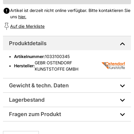
Artikel ist derzeit nicht online verfügbar. Bitte kontaktieren Sie
uns
hier.
Auf die Merkliste
Produktdetails
Artikelnummer
:
1033100345
GEBR OSTENDORF
Hersteller:
KUNSTSTOFFE GMBH
Gewicht & techn. Daten
Lagerbestand
Baustoffklasse nach DIN 4102-1: B1 schwer
entflammbar
Fragen zum Produkt
Durchmesser - Nennweite DN für Abzweigungen
und Reduktionen: DN 110/DN 50
Sie haben Fragen zu diesem Produkt? Nutzen Sie den
folgenden Link um direkt zum Kontaktformular