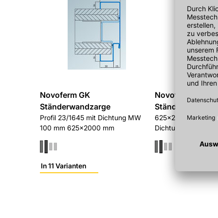
Novoferm GK
Novoferm ZGK
Ständerwandzarge
Ständerwerkzar
Profil 23/1645 mit Dichtung MW
625x2125 mm, MW1
100 mm 625x2000 mm
Dichtung, Profil 23
In 11 Varianten