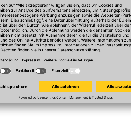
Novoferm GK
Novoferm St
ge
Ständerwandzarge
875x2125 mm, 
2-teilig in Nut v
25 mm, mit
Profil 23/1645 mit Dichtung MW150
2140/1645
/1645
mm 875x2125 mm
In 11 Varianten
In 8 Varianten