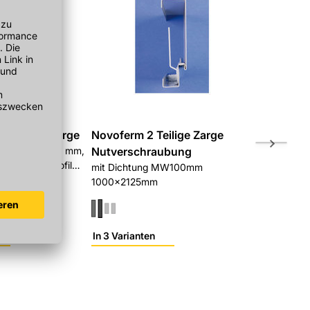
änderwerkzarge
Novoferm 2 Teilige Zarge
Novoferm 
Maulweite 100 mm,
Nutverschraubung
1000x2125 
erschraubt, Profil
2-teilig in N
mit Dichtung MW100mm
2140/1645
1000x2125mm
In 3 Varianten
In 8 Variant