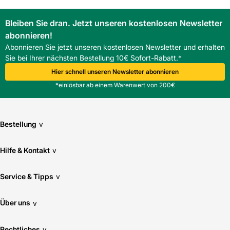
Prozess beim Baustofffachhandel in Südwest-Deutschland.
FAQ
Bleiben Sie dran. Jetzt unseren kostenlosen Newsletter
Ist der Nelskamp TOP 2000 S First/Gratstein für alle
abonnieren!
Dachneigungen geeignet?
Er ist für übliche Steildachneigungen konzipiert; konkrete
Abonnieren Sie jetzt unseren kostenlosen Newsletter und erhalten
Neigungsbereiche sollten geprüft werden.
Sie bei Ihrer nächsten Bestellung 10€ Sofort-Rabatt.*
Wie viele Nelskamp TOP 2000 S First/Gratstein werden
Hier schnell unseren Newsletter abonnieren
pro Meter benötigt?
*einlösbar ab einem Warenwert von 200€
Etwa 2,5 Stück pro laufendem Meter werden benötigt, was
die Materialplanung vereinfacht.
Bestellung
v
Hilfe & Kontakt
v
Service & Tipps
v
Über uns
v
Rechtliches
v