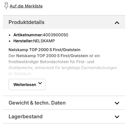
Auf die Merkliste
Produktdetails
Artikelnummer
:
4003900050
Hersteller:
NELSKAMP
Nelskamp TOP 2000 S First/Gratstein
Der
Nelskamp TOP 2000 S First/Gratstein
ist ein
frostbeständiger Betondachstein für First- und
Gratbereiche, entwickelt für langlebige Dacheindeckungen
im Steildach.
Frostbeständig und Formstabil
Weiterlesen
Seidig glänzende Farbbeschichtung
Deckbreite 190 mm, Länge 450 mm
Bedarf ca. 2,5 Stück pro lfm
Gewicht & techn. Daten
Material Beton, Gewicht 4,8 kg je Stück
Robuste Eigenschaften mit klaren Vorteilen
Der
Nelskamp TOP 2000 S First/Gratstein
kombiniert
Lagerbestand
Abmessungen in mm: 450x250
Formstabilität und Witterungsbeständigkeit für langfristige
Nutzung und geringe Nacharbeit. Die Betonlage bietet hohe