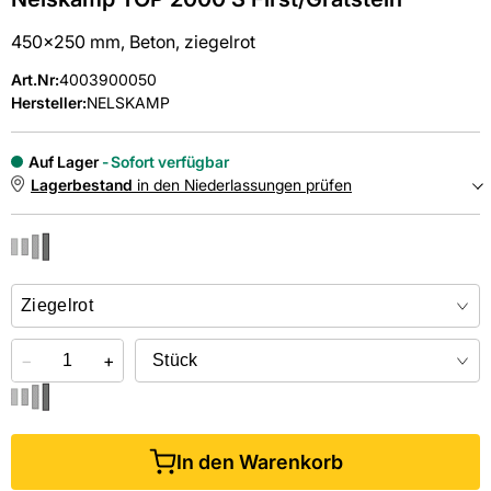
450x250 mm, Beton, ziegelrot
Art.Nr
:
4003900050
Hersteller:
NELSKAMP
Auf Lager
Sofort verfügbar
Lagerbestand
in den Niederlassungen prüfen
NIEDERLASSUNGEN
Online kaufen &
kostenlos
in der Niederlassung abholen
−
+
In den Warenkorb