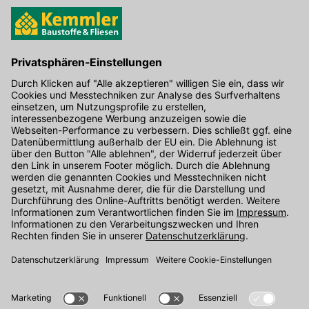
Hier gibt's die kostenlose App
Kontakt
Unser Onlineshop Team ist montags bis freitags von 08:00 - 17:00
Uhr unter der Telefonnummer
07071 / 151-151
für Sie erreichbar.
Alternativ können Sie unser
Kontaktformular
nutzen.
Den Kontakt direkt in unsere Niederlassungen finden Sie
hier
.
Folgen Sie uns auf
: