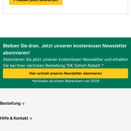
Mindestdachneigung: 10°
Überdeckung: 75106 mm
Die digitalen Lösungen von Kemmler mit Schnittstellen wie
OCI und IDS ermöglichen eine einfache Bestellabwicklung.
Dies spart Zeit und Kosten und erleichtert die Planung im
Baustellenalltag.
FAQ
Bleiben Sie dran. Jetzt unseren kostenlosen Newsletter
Was ist der Unterschied zwischen dem Nelskamp
abonnieren!
Finkenberger Pfanne Longlife Giebelstein und einem
Standard Giebelstein?
Abonnieren Sie jetzt unseren kostenlosen Newsletter und erhalten
Der Nelskamp Giebelstein bietet durch dreifache
Sie bei Ihrer nächsten Bestellung 10€ Sofort-Rabatt.*
Fußverrippung, hochliegenden Längsfalz und Überdeckung
Hier schnell unseren Newsletter abonnieren
75106 mm erhöhte Dichtigkeit und
*einlösbar ab einem Warenwert von 200€
Witterungsbeständigkeit.
Bestellung
v
Hilfe & Kontakt
v