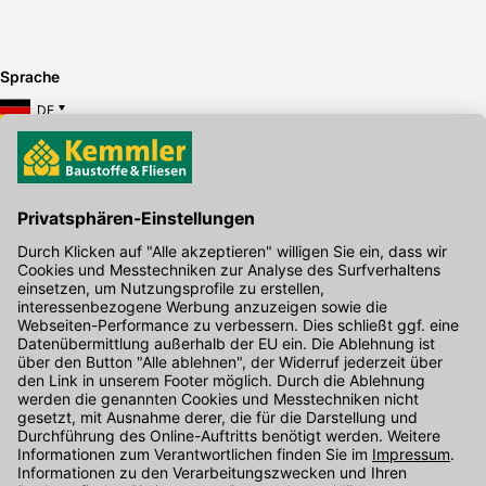
Sprache
DE
Hier gibt's die kostenlose App
Kontakt
Unser Onlineshop Team ist montags bis freitags von 08:00 - 17:00
Uhr unter der Telefonnummer
07071 / 151-151
für Sie erreichbar.
Alternativ können Sie unser
Kontaktformular
nutzen.