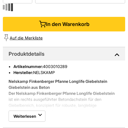
In den Warenkorb
Auf die Merkliste
Produktdetails
Artikelnummer
:
4003010289
Hersteller:
NELSKAMP
Nelskamp Finkenberger Pfanne Longlife Giebelstein

Giebelstein aus Beton
Der Nelskamp Finkenberger Pfanne Longlife Giebelstein
ist ein rechts ausgeführter Betondachstein für den
Giebelbereich, konzipiert für robuste, langlebige
Dacheindeckungen im Ausbau und Neubau.
Weiterlesen
NELSKAMP steht für verlässliche Produktqualität. Die Serie
Finkenb. Pf rd. Form
ergänzt das Sortiment mit einer matt